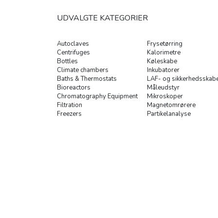
UDVALGTE KATEGORIER
Autoclaves
Frysetørring
Centrifuges
Kalorimetre
Bottles
Køleskabe
Climate chambers
Inkubatorer
Baths & Thermostats
LAF- og sikkerhedsskab
Bioreactors
Måleudstyr
Chromatography Equipment
Mikroskoper
Filtration
Magnetomrørere
Freezers
Partikelanalyse