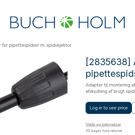
R
SEMINARER
OM OS
OPRET KONTO?
for pipettespidser m. spidsejektor
[2835638] 
pipettespid
Adapter til montering a
afskydning af brugt spid
Log in to see price
Vilkår og betingelser
30 dages fuld returret