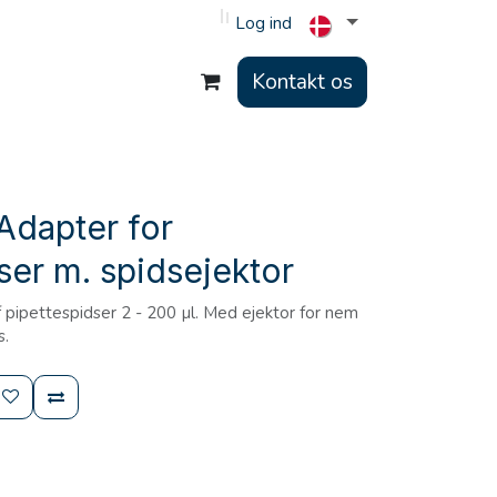
Log ind
Kontakt os
Adapter for
ser m. spidsejektor
f pipettespidser 2 - 200 µl. Med ejektor for nem
s.