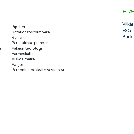
HJÆ
Vilkår
Pipetter
ESG
Rotationsfordampere
Banko
Rystere
Peristaltiske pumper
e
Vakuumteknologi
Varmeskabe
Viskosimetre
Vægte
Personligt beskyttelsesudstyr