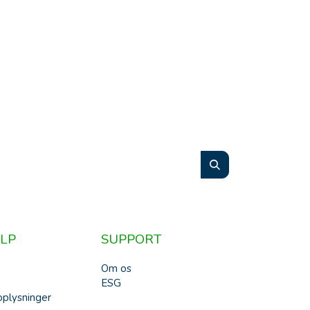
LP
SUPPORT
Om os
ESG
plysninger