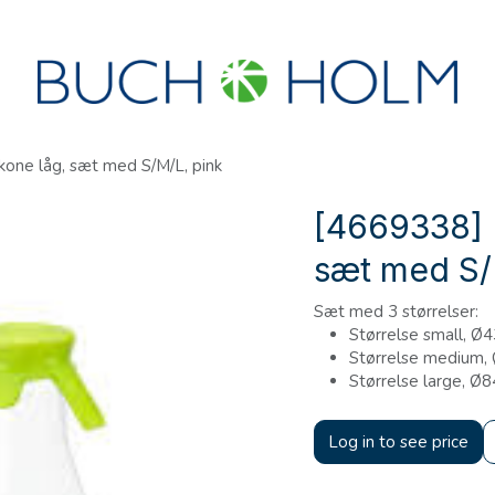
R
SEMINARER
OM OS
OPRET KONTO?
ikone låg, sæt med S/M/L, pink
[4669338] F
sæt med S/
Sæt med 3 størrelser:
Størrelse small, Ø
Størrelse medium,
Størrelse large, Ø
Log in to see price