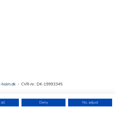
-holm.dk
- CVR-nr.: DK-19993345
 all
Deny
No, adjust