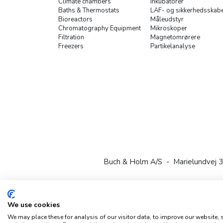
Climate chambers
Inkubatorer
Baths & Thermostats
LAF- og sikkerhedsskab
Bioreactors
Måleudstyr
Chromatography Equipment
Mikroskoper
Filtration
Magnetomrørere
Freezers
Partikelanalyse
Buch & Holm A/S - Marielundvej 3
We use cookies
We may place these for analysis of our visitor data, to improve our website,