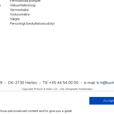
Peristaltiske pumper
e
Vakuumteknologi
Varmeskabe
Viskosimetre
Vægte
Personligt beskyttelsesudstyr
9 - DK-2730 Herlev - Tlf. +45 44 54 00 00 - e-mail:
b-h@buch
Copyright © Buch & Holm A/S - Alle rettigheder forbeholdes
Follow us
Accept
 show personalised content and to give you a great