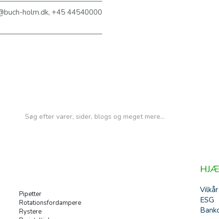
@buch-holm.dk, +45 44540000
HJÆ
Vilkår
Pipetter
ESG
Rotationsfordampere
Banko
Rystere