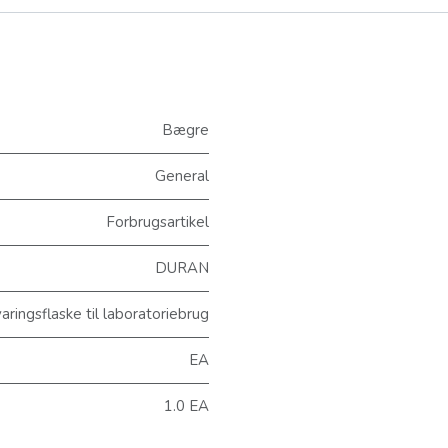
Bægre
General
Forbrugsartikel
DURAN
ingsflaske til laboratoriebrug
EA
1.0 EA