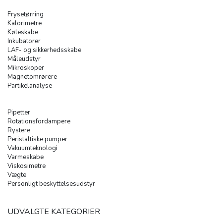
Frysetørring
Kalorimetre
Køleskabe
Inkubatorer
LAF- og sikkerhedsskabe
Måleudstyr
Mikroskoper
Magnetomrørere
Partikelanalyse
Pipetter
Rotationsfordampere
Rystere
Peristaltiske pumper
Vakuumteknologi
Varmeskabe
Viskosimetre
Vægte
Personligt beskyttelsesudstyr
UDVALGTE KATEGORIER