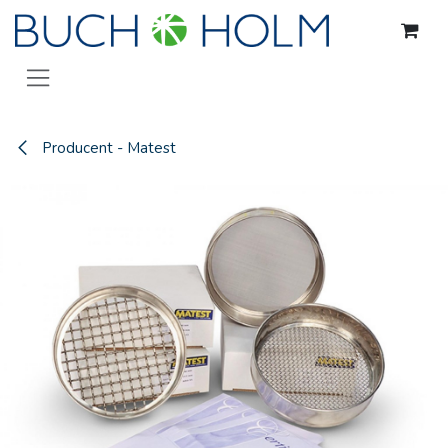
Gå til indhold
Producent - Matest