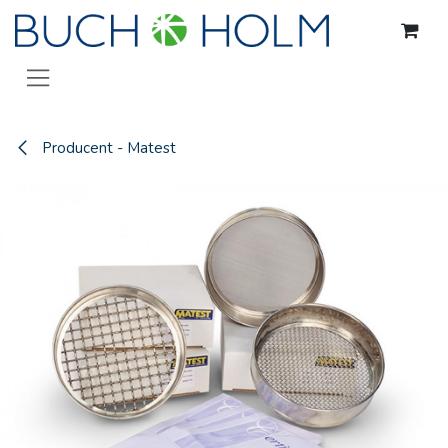
Gå til indhold
Producent - Matest