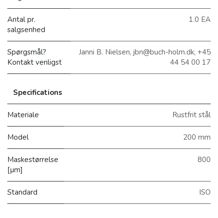
Antal pr.
1.0 EA
salgsenhed
Spørgsmål?
Janni B. Nielsen, jbn@buch-holm.dk, +45
Kontakt venligst
44 54 00 17
Specifications
Materiale
Rustfrit stål
Model
200 mm
Maskestørrelse
800
[µm]
Standard
ISO