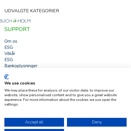
UDVALGTE KATEGORIER
SUPPORT
Om os
ESG
Vilkår
ESG
Bankoplysninger
HJÆLP
We use cookies
Buch & Holm A/S - Marielundvej 39 - DK-2730 Herlev -
We may place these for analysis of our visitor data, to improve our
Tlf. +45 44 54 00 00 - e-mail:
b-h@buch-holm.dk
- CVR-nr.:
website, show personalised content and to give you a great website
DK-19993345
experience. For more information about the cookies we use open the
settings.
Copyright © Buch & Holm A/S - Alle rettigheder forbeholdes
Follow us
Accept all
Deny