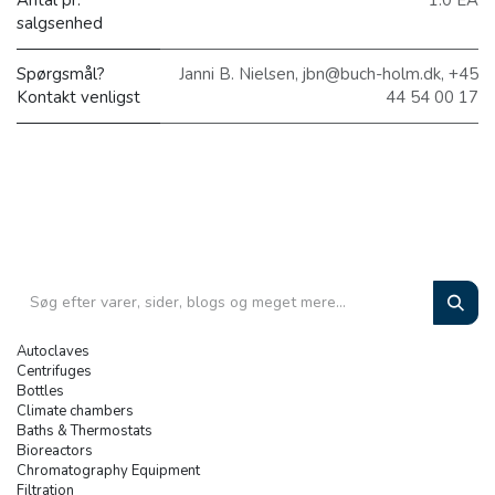
Antal pr.
1.0 EA
salgsenhed
Spørgsmål?
Janni B. Nielsen, jbn@buch-holm.dk, +45
Kontakt venligst
44 54 00 17
Autoclaves
Centrifuges
Bottles
Climate chambers
Baths & Thermostats
Bioreactors
Chromatography Equipment
Filtration