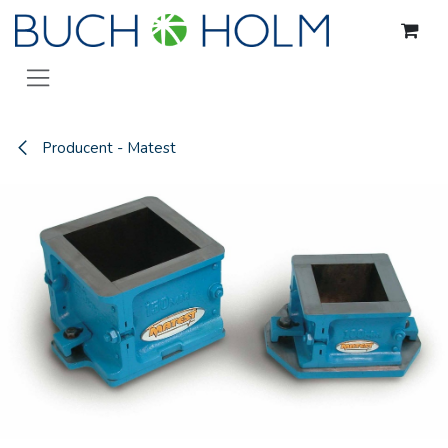
Gå til indhold
Producent - Matest