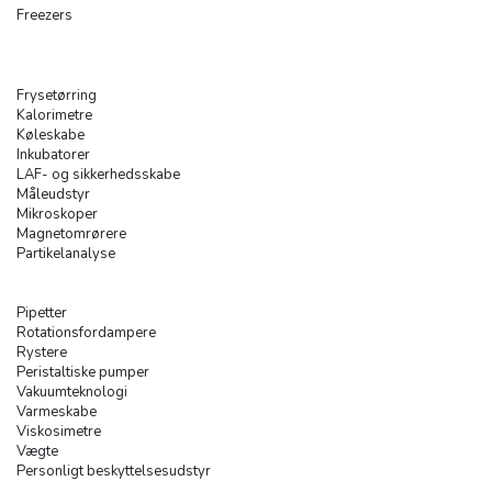
Freezers
Frysetørring
Kalorimetre
Køleskabe
Inkubatorer
LAF- og sikkerhedsskabe
Måleudstyr
Mikroskoper
Magnetomrørere
Partikelanalyse
Pipetter
Rotationsfordampere
Rystere
Peristaltiske pumper
Vakuumteknologi
Varmeskabe
Viskosimetre
Vægte
Personligt beskyttelsesudstyr