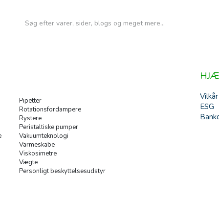
HJÆ
Vilkår
Pipetter
ESG
Rotationsfordampere
Banko
Rystere
Peristaltiske pumper
e
Vakuumteknologi
Varmeskabe
Viskosimetre
Vægte
Personligt beskyttelsesudstyr