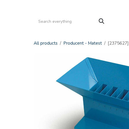
Gå til indhold
HJEM
PRODUKTER
SERVICE
KATALOGE
All products
Producent - Matest
[2375627]