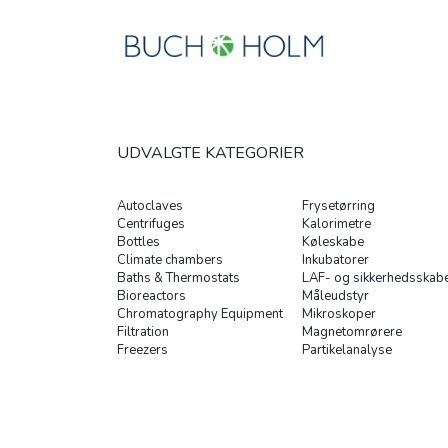
UDVALGTE KATEGORIER
Autoclaves
Frysetørring
Centrifuges
Kalorimetre
Bottles
Køleskabe
Climate chambers
Inkubatorer
Baths & Thermostats
LAF- og sikkerhedsskab
Bioreactors
Måleudstyr
Chromatography Equipment
Mikroskoper
Filtration
Magnetomrørere
Freezers
Partikelanalyse