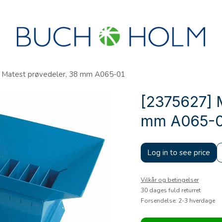
R
SEMINARER
OM OS
OPRET KONTO?
 Matest prøvedeler, 38 mm A065-01
[2375627] M
mm A065-0
Log in to see price
Vilkår og betingelser
30 dages fuld returret
Forsendelse: 2-3 hverdage