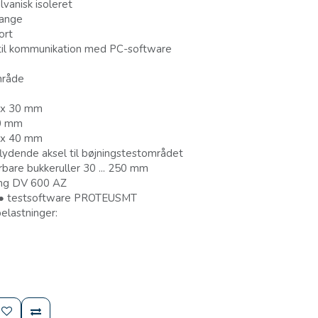
lvanisk isoleret
gange
ort
 til kommunikation med PC-software
mråde
 x 30 mm
40 mm
 x 40 mm
lydende aksel til bøjningstestområdet
bare bukkeruller 30 ... 250 mm
ing DV 600 AZ
 ● testsoftware PROTEUSMT
elastninger: