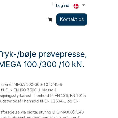
Log ind
Kontakt os
Tryk-/bøje prøvepresse,
MEGA 100 /300 /10 kN.
 maskine, MEGA 100-300-10 DM1-S
 til DIN EN ISO 7500-1, klasse 1
øjningsstyrketest i henhold til EN 196, EN 1015,
dstyr også i henhold til EN 12504-1 og EN
gsforøgelse via digital styring DIGIMAXX® C40
et kredsløbssystem med nominel-aktuel værdi