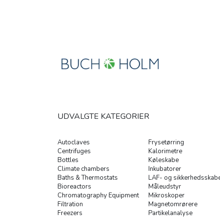
UDVALGTE KATEGORIER
Autoclaves
Frysetørring
Centrifuges
Kalorimetre
Bottles
Køleskabe
Climate chambers
Inkubatorer
Baths & Thermostats
LAF- og sikkerhedsskab
Bioreactors
Måleudstyr
Chromatography Equipment
Mikroskoper
Filtration
Magnetomrørere
Freezers
Partikelanalyse