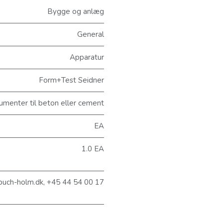
Bygge og anlæg
General
Apparatur
Form+Test Seidner
menter til beton eller cement
EA
1.0 EA
@buch-holm.dk, +45 44 54 00 17