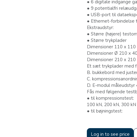
● 6 digitale indgange ga
● 9 potentialfri relæud
● USB-port til dataeksp
● Ethernet-forbindelse
Ekstraudstyr:
● Større (højere) testo
● Større trykplader
Dimensioner 110 x 110
Dimensioner Ø 210 x 
Dimensioner 210 x 210
Et sæt trykplader med f
B. bukkebord med juster
C. kompressionsanordn
D. E-modul måleudstyr
Fås med følgende testb
● til kompressionstest:
100 kN, 200 kN, 300 kN
● til bøjningstest:
Log in to see price