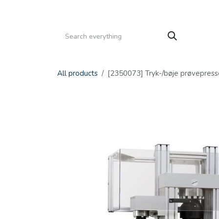
Gå til indhold
HJEM
PRODUKTER
SERVICE
KATALOGE
All products
[2350073] Tryk-/bøje prøvepres