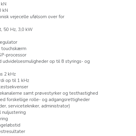
0 kN
0 kN
onisk vejecelle ufølsom over for
t, 50 Hz, 3,0 kW
regulator
7” touchskærm
SP-processor
udvidelsesmuligheder op til 8 styrings- og
us 2 kHz
di op til 1 kHz
testsekvenser
målekanalerne samt prøvestyrker og testhastighed
d forskellige rolle- og adgangsrettigheder
der, servicetekniker, administrator)
nuljustering
ring
ageløbstid
estresultater