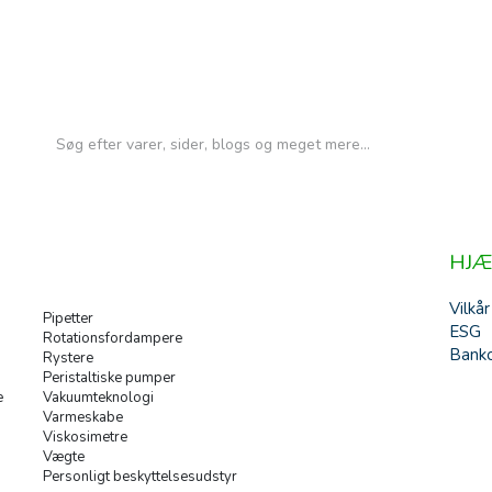
HJÆ
Vilkår
Pipetter
ESG
Rotationsfordampere
Banko
Rystere
Peristaltiske pumper
e
Vakuumteknologi
Varmeskabe
Viskosimetre
Vægte
Personligt beskyttelsesudstyr