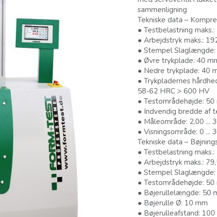
sammenligning
Tekniske data – Kompre
● Testbelastning maks.:
● Arbejdstryk maks.: 19
● Stempel Slaglængde
● Øvre trykplade: 40 m
● Nedre trykplade: 40
● Trykpladernes hårdhe
58-62 HRC > 600 HV
● Testområdehøjde: 5
● Indvendig bredde af
● Måleområde: 2,00 ... 
● Visningsområde: 0 ... 
Tekniske data – Bøjnings
● Testbelastning maks.:
● Arbejdstryk maks.: 79
● Stempel Slaglængde
● Testområdehøjde: 5
● Bøjerullelængde: 50
● Bøjerulle Ø: 10 mm
● Bøjerulleafstand: 10