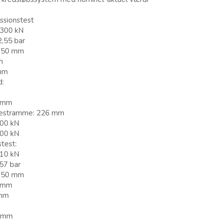
ssionstest
 300 kN
2,55 bar
: 50 mm
m
 mm
d:
0 mm
 testramme: 226 mm
300 kN
300 kN
test:
 10 kN
,57 bar
: 50 mm
0 mm
 mm
0 mm