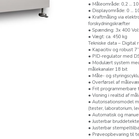
● Måleområde: 0,2 ... 1
● Displayområde: 0 ... 1
● Kraftmåling via elektr
forskydningskræfter
● Spænding: 3x 400 Vol
● Vægt: ca. 450 kg
Tekniske data – Digital 
● Kapacitiv og robust 
● PID-regulator med D
● Modulært system med 
målekanaler 18 bit
● Måle- og styringscykl
● Overførsel af målevær
● Frit programmerbare 
● Visning i realtid af 
● Autorisationsmodel me
(tester, laboratorium, le
● Automatisk og manuel 
● Justerbar bruddetekte
● Justerbar stempeltilb
● Prøveopbevaring til t