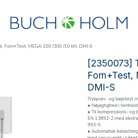
R
SEMINARER
OM OS
OPRET KONTO?
se, Fom+Test, MEGA 100 /300 /10 kN. DMI-S
[2350073] 
Fom+Test, 
DMI-S
Trykprøv- og bøjetest
● Nøjagtighed i henhold
● Til kompressions- og b
EN 13892-2 med ekstrau
993-5
● Automatisk belastnin
med servoventil i lukk