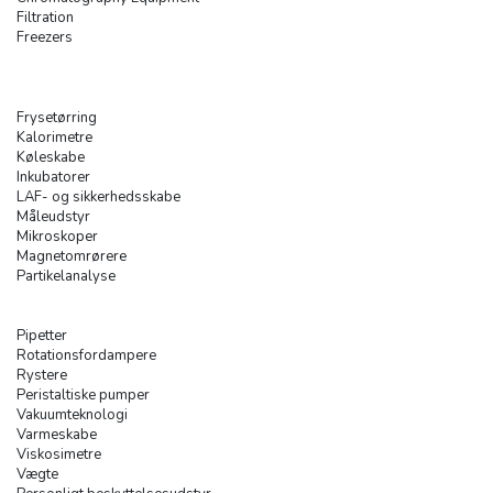
Filtration
Freezers
Frysetørring
Kalorimetre
Køleskabe
Inkubatorer
LAF- og sikkerhedsskabe
Måleudstyr
Mikroskoper
Magnetomrørere
Partikelanalyse
Pipetter
Rotationsfordampere
Rystere
Peristaltiske pumper
Vakuumteknologi
Varmeskabe
Viskosimetre
Vægte