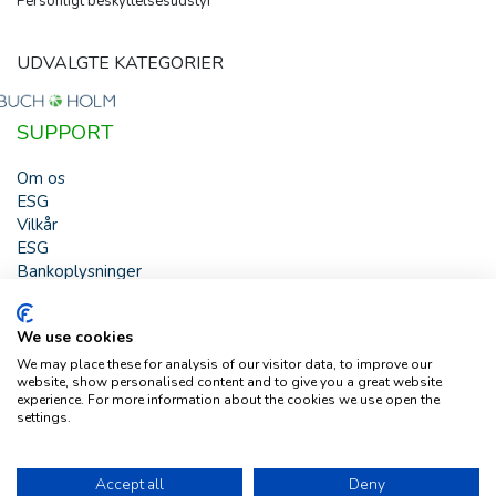
Personligt beskyttelsesudstyr
UDVALGTE KATEGORIER
SUPPORT
Om os
ESG
Vilkår
ESG
Bankoplysninger
HJÆLP
We use cookies
Buch & Holm A/S - Marielundvej 39 - DK-2730 Herlev -
We may place these for analysis of our visitor data, to improve our
Tlf. +45 44 54 00 00 - e-mail:
b-h@buch-holm.dk
- CVR-nr.:
website, show personalised content and to give you a great website
DK-19993345
experience. For more information about the cookies we use open the
settings.
Copyright © Buch & Holm A/S - Alle rettigheder forbeholdes
Follow us
Accept all
Deny