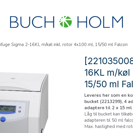
R
SEMINARER
OM OS
OPRET KONTO?
fuge Sigma 2-16KL m/køl inkl. rotor 4x100 ml, 15/50 ml Falcon
[221035008
16KL m/køl 
15/50 ml Fa
Leveres her som en ko
bucket (2213299), 4 ad
adaptere til 2 x 15 ml
Låg til bucket kan til
adapteren til 50 ml falc
Max. hastighed med roto