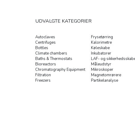
UDVALGTE KATEGORIER
Autoclaves
Frysetørring
Centrifuges
Kalorimetre
Bottles
Køleskabe
Climate chambers
Inkubatorer
Baths & Thermostats
LAF- og sikkerhedsskab
Bioreactors
Måleudstyr
Chromatography Equipment
Mikroskoper
Filtration
Magnetomrørere
Freezers
Partikelanalyse