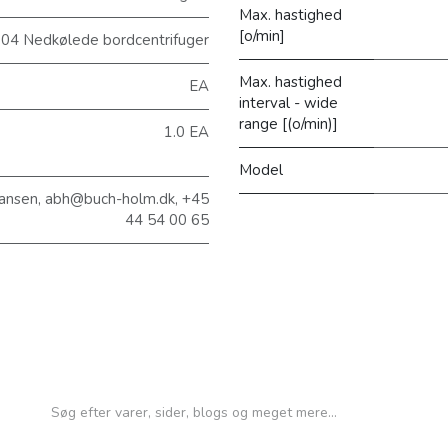
Max. hastighed
[o/min]
04 Nedkølede bordcentrifuger
Max. hastighed
EA
interval - wide
range [(o/min)]
1.0 EA
Model
ansen, abh@buch-holm.dk, +45
44 54 00 65