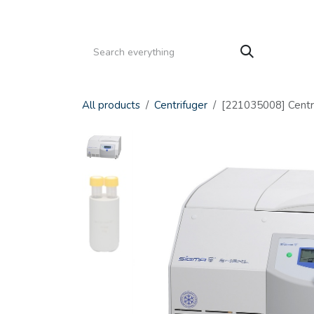
Gå til indhold
HJEM
PRODUKTER
SERVICE
KATALOGE
All products
Centrifuger
[221035008] Centri