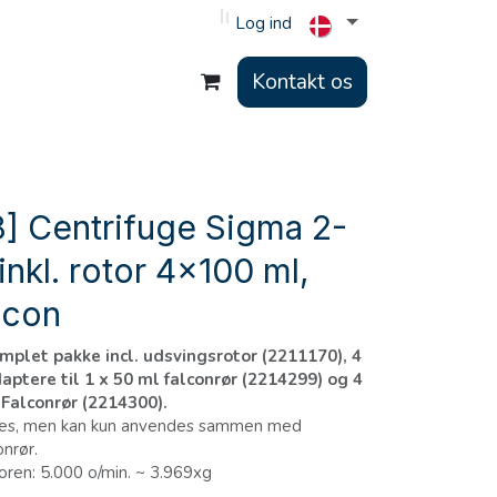
Log ind
Kontakt os
] Centrifuge Sigma 2-
inkl. rotor 4x100 ml,
lcon
mplet pakke incl. udsvingsrotor (2211170), 4
aptere til 1 x 50 ml falconrør (2214299) og 4
 Falconrør (2214300).
købes, men kan kun anvendes sammen med
onrør.
ren: 5.000 o/min. ~ 3.969xg