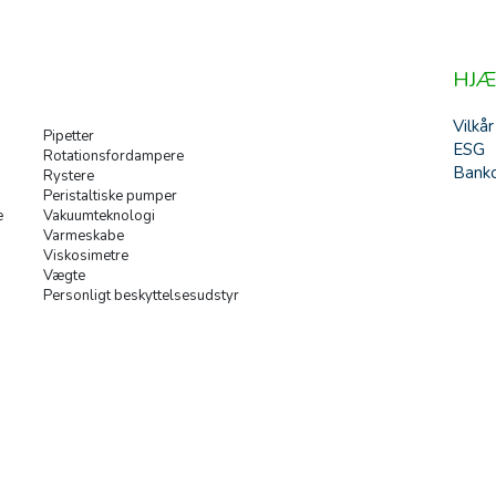
HJÆ
Vilkår
Pipetter
ESG
Rotationsfordampere
Banko
Rystere
Peristaltiske pumper
e
Vakuumteknologi
Varmeskabe
Viskosimetre
Vægte
Personligt beskyttelsesudstyr