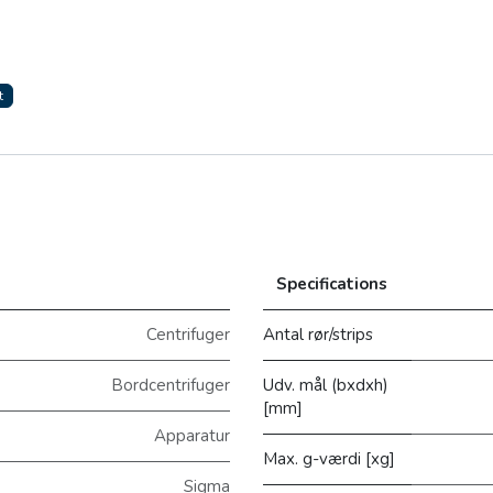
t
Specifications
Centrifuger
Antal rør/strips
Bordcentrifuger
Udv. mål (bxdxh)
[mm]
Apparatur
Max. g-værdi [xg]
Sigma