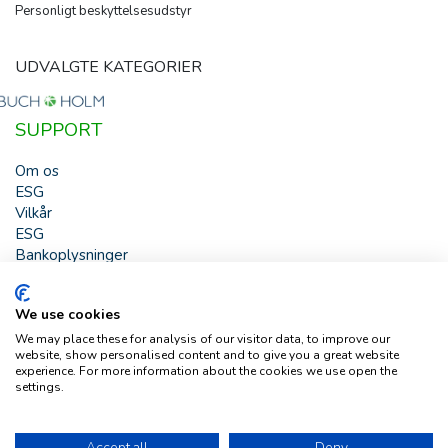
Personligt beskyttelsesudstyr
UDVALGTE KATEGORIER
SUPPORT
Om os
ESG
Vilkår
ESG
Bankoplysninger
HJÆLP
We use cookies
Buch & Holm A/S - Marielundvej 39 - DK-2730 Herlev -
We may place these for analysis of our visitor data, to improve our
Tlf. +45 44 54 00 00 - e-mail:
b-h@buch-holm.dk
- CVR-nr.:
website, show personalised content and to give you a great website
DK-19993345
experience. For more information about the cookies we use open the
settings.
Copyright © Buch & Holm A/S - Alle rettigheder forbeholdes
Follow us
Accept all
Deny