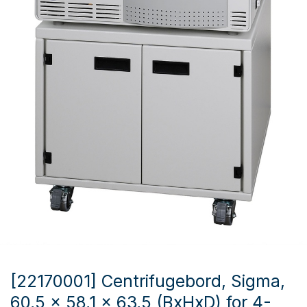
[22170001] Centrifugebord, Sigma,
60,5 x 58,1 x 63,5 (BxHxD) for 4-