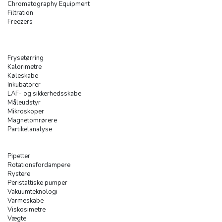
Chromatography Equipment
Filtration
Freezers
Frysetørring
Kalorimetre
Køleskabe
Inkubatorer
LAF- og sikkerhedsskabe
Måleudstyr
Mikroskoper
Magnetomrørere
Partikelanalyse
Pipetter
Rotationsfordampere
Rystere
Peristaltiske pumper
Vakuumteknologi
Varmeskabe
Viskosimetre
Vægte