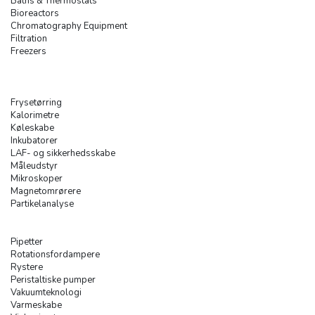
Baths & Thermostats
Bioreactors
Chromatography Equipment
Filtration
Freezers
Frysetørring
Kalorimetre
Køleskabe
Inkubatorer
LAF- og sikkerhedsskabe
Måleudstyr
Mikroskoper
Magnetomrørere
Partikelanalyse
Pipetter
Rotationsfordampere
Rystere
Peristaltiske pumper
Vakuumteknologi
Varmeskabe