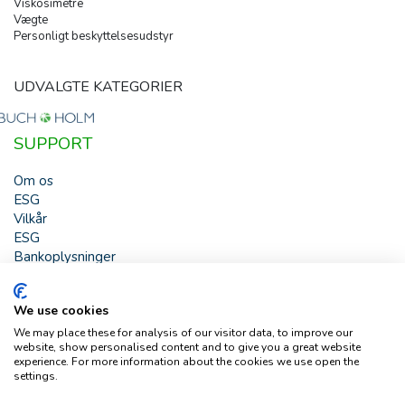
Viskosimetre
Vægte
Personligt beskyttelsesudstyr
UDVALGTE KATEGORIER
SUPPORT
Om os
ESG
Vilkår
ESG
Bankoplysninger
HJÆLP
We use cookies
Buch & Holm A/S - Marielundvej 39 - DK-2730 Herlev -
We may place these for analysis of our visitor data, to improve our
Tlf. +45 44 54 00 00 - e-mail:
b-h@buch-holm.dk
- CVR-nr.:
website, show personalised content and to give you a great website
DK-19993345
experience. For more information about the cookies we use open the
settings.
Copyright © Buch & Holm A/S - Alle rettigheder forbeholdes