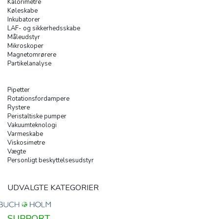
Kalorimetre
Køleskabe
Inkubatorer
LAF- og sikkerhedsskabe
Måleudstyr
Mikroskoper
Magnetomrørere
Partikelanalyse
Pipetter
Rotationsfordampere
Rystere
Peristaltiske pumper
Vakuumteknologi
Varmeskabe
Viskosimetre
Vægte
Personligt beskyttelsesudstyr
UDVALGTE KATEGORIER
SUPPORT