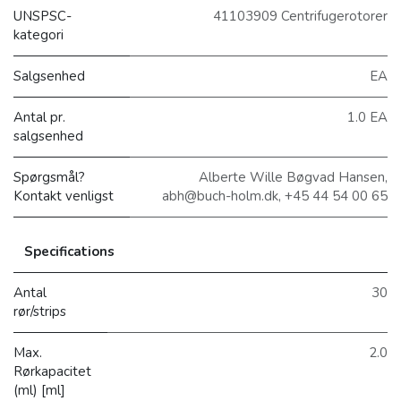
UNSPSC-
41103909 Centrifugerotorer
kategori
Salgsenhed
EA
Antal pr.
1.0 EA
salgsenhed
Spørgsmål?
Alberte Wille Bøgvad Hansen,
Kontakt venligst
abh@buch-holm.dk, +45 44 54 00 65
Specifications
Antal
30
rør/strips
Max.
2.0
Rørkapacitet
(ml) [ml]