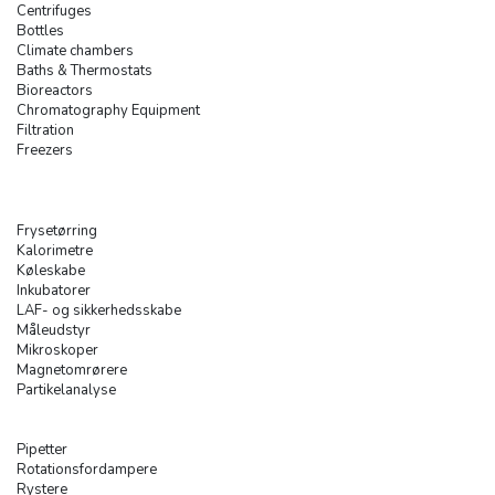
Centrifuges
Bottles
Climate chambers
Baths & Thermostats
Bioreactors
Chromatography Equipment
Filtration
Freezers
Frysetørring
Kalorimetre
Køleskabe
Inkubatorer
LAF- og sikkerhedsskabe
Måleudstyr
Mikroskoper
Magnetomrørere
Partikelanalyse
Pipetter
Rotationsfordampere
Rystere