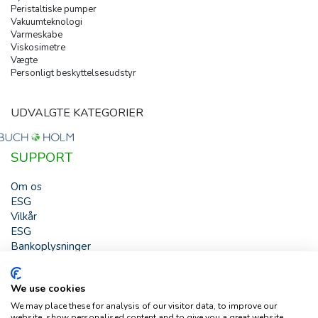
Peristaltiske pumper
Vakuumteknologi
Varmeskabe
Viskosimetre
Vægte
Personligt beskyttelsesudstyr
UDVALGTE KATEGORIER
SUPPORT
Om os
ESG
Vilkår
ESG
Bankoplysninger
HJÆLP
We use cookies
Buch & Holm A/S - Marielundvej 39 - DK-2730 Herlev -
We may place these for analysis of our visitor data, to improve our
Tlf. +45 44 54 00 00 - e-mail:
b-h@buch-holm.dk
- CVR-nr.:
website, show personalised content and to give you a great website