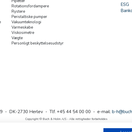
Pipetter
ESG
Rotationsfordampere
Banko
Rystere
Peristaltiske pumper
e
Vakuumteknologi
Varmeskabe
Viskosimetre
Vægte
Personligt beskyttelsesudstyr
9 - DK-2730 Herlev - Tlf. +45 44 54 00 00 - e-mail:
b-h@buch
Copyright © Buch & Holm A/S - Alle rettigheder forbeholdes
Follow us