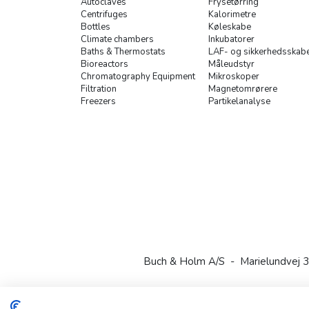
Autoclaves
Frysetørring
Centrifuges
Kalorimetre
Bottles
Køleskabe
Climate chambers
Inkubatorer
Baths & Thermostats
LAF- og sikkerhedsskab
Bioreactors
Måleudstyr
Chromatography Equipment
Mikroskoper
Filtration
Magnetomrørere
Freezers
Partikelanalyse
Buch & Holm A/S - Marielundvej 3