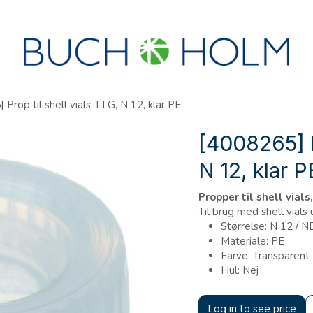
R
SEMINARER
OM OS
OPRET KONTO?
Prop til shell vials, LLG, N 12, klar PE
[4008265] Pr
N 12, klar P
Propper til shell vial
Til brug med shell vials
Størrelse: N 12 / 
Materiale: PE
Farve: Transparent
Hul: Nej
Log in to see price