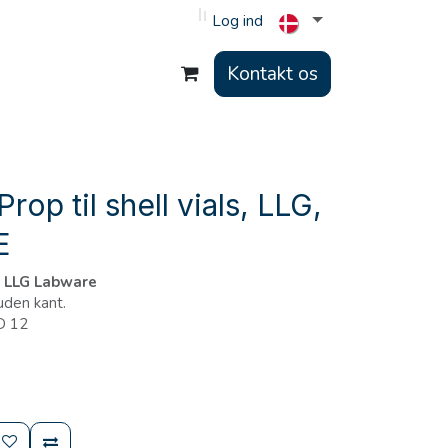
Log ind
Kontakt os
op til shell vials, LLG,
E
s, LLG Labware
 uden kant.
ND 12