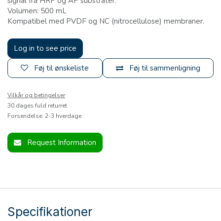
signal fra HRP og AP substrater.
Volumen: 500 mL
Kompatibel med PVDF og NC (nitrocellulose) membraner.
Log in to see price
Føj til ønskeliste
Føj til sammenligning
Vilkår og betingelser
30 dages fuld returret
Forsendelse: 2-3 hverdage
Request Information
Specifikationer