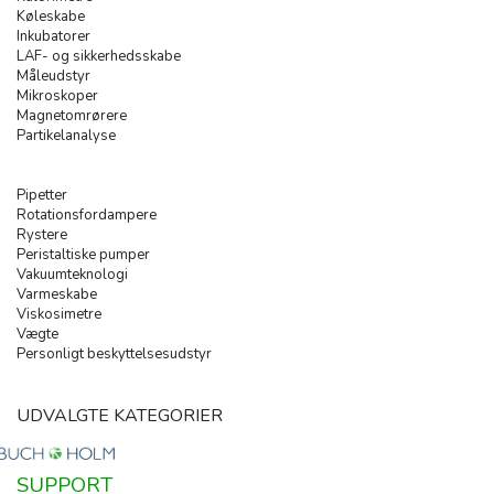
Køleskabe
Inkubatorer
LAF- og sikkerhedsskabe
Måleudstyr
Mikroskoper
Magnetomrørere
Partikelanalyse
Pipetter
Rotationsfordampere
Rystere
Peristaltiske pumper
Vakuumteknologi
Varmeskabe
Viskosimetre
Vægte
Personligt beskyttelsesudstyr
UDVALGTE KATEGORIER
SUPPORT