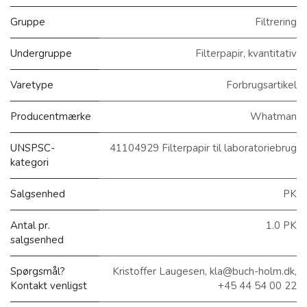
Gruppe
Filtrering
Undergruppe
Filterpapir, kvantitativ
Varetype
Forbrugsartikel
Producentmærke
Whatman
UNSPSC-
41104929 Filterpapir til laboratoriebrug
kategori
Salgsenhed
PK
Antal pr.
1.0 PK
salgsenhed
Spørgsmål?
Kristoffer Laugesen, kla@buch-holm.dk,
Kontakt venligst
+45 44 54 00 22