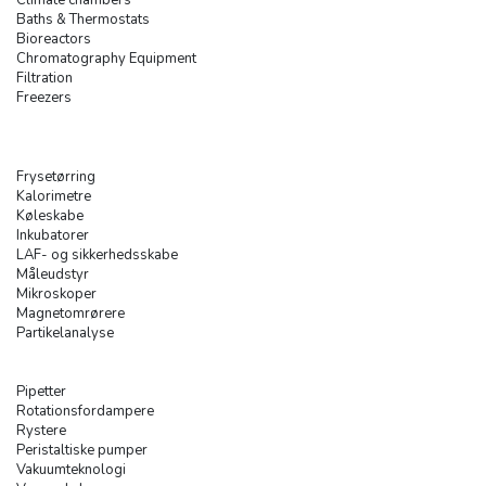
Climate chambers
Baths & Thermostats
Bioreactors
Chromatography Equipment
Filtration
Freezers
Frysetørring
Kalorimetre
Køleskabe
Inkubatorer
LAF- og sikkerhedsskabe
Måleudstyr
Mikroskoper
Magnetomrørere
Partikelanalyse
Pipetter
Rotationsfordampere
Rystere
Peristaltiske pumper
Vakuumteknologi