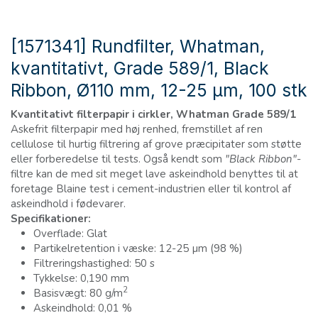
[1571341] Rundfilter, Whatman,
kvantitativt, Grade 589/1, Black
Ribbon, Ø110 mm, 12-25 µm, 100 stk
Kvantitativt filterpapir i cirkler, Whatman Grade 589/1
Askefrit filterpapir med høj renhed, fremstillet af ren
cellulose til hurtig filtrering af grove præcipitater som støtte
eller forberedelse til tests. Også kendt som
"Black Ribbon"
-
filtre kan de med sit meget lave askeindhold benyttes til at
foretage Blaine test i cement-industrien eller til kontrol af
askeindhold i fødevarer.
Specifikationer:
Overflade: Glat
Partikelretention i væske: 12-25 µm (98 %)
Filtreringshastighed: 50 s
Tykkelse: 0,190 mm
2
Basisvægt: 80 g/m
Askeindhold: 0,01 %