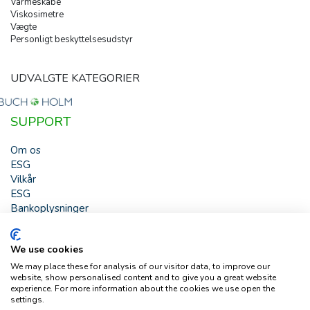
Varmeskabe
Viskosimetre
Vægte
Personligt beskyttelsesudstyr
UDVALGTE KATEGORIER
SUPPORT
Om os
ESG
Vilkår
ESG
Bankoplysninger
HJÆLP
We use cookies
Buch & Holm A/S - Marielundvej 39 - DK-2730 Herlev -
We may place these for analysis of our visitor data, to improve our
Tlf. +45 44 54 00 00 - e-mail:
b-h@buch-holm.dk
- CVR-nr.:
website, show personalised content and to give you a great website
DK-19993345
experience. For more information about the cookies we use open the
settings.
Copyright © Buch & Holm A/S - Alle rettigheder forbeholdes