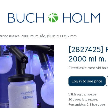
R
SEMINARER
OM OS
OPRET KONTO?
ørringsflaske 2000 ml m. låg, Ø105 x H352 mm
[2827425] F
2000 ml m.
Filterflaske med vid hal
Log in to see price
Vilkår og betingelser
30 dages fuld returret
Forsendelse: 2-3 hverdage