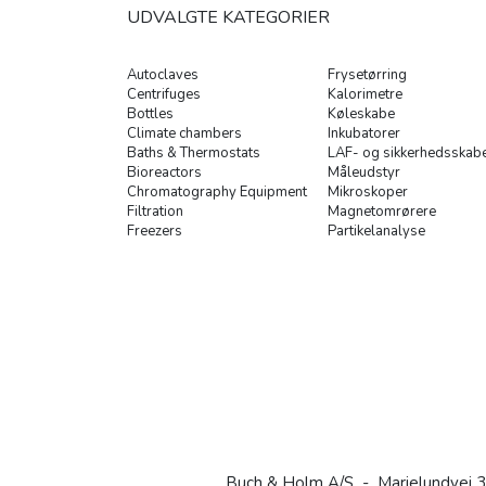
UDVALGTE KATEGORIER
Autoclaves
Frysetørring
Centrifuges
Kalorimetre
Bottles
Køleskabe
Climate chambers
Inkubatorer
Baths & Thermostats
LAF- og sikkerhedsskab
Bioreactors
Måleudstyr
Chromatography Equipment
Mikroskoper
Filtration
Magnetomrørere
Freezers
Partikelanalyse
Buch & Holm A/S - Marielundvej 3