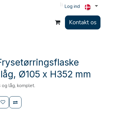
Log ind
Kontakt os
rysetørringsflaske
 låg, Ø105 x H352 mm
s og låg, komplet.