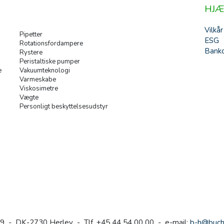
HJÆ
Vilkår
Pipetter
ESG
Rotationsfordampere
Banko
Rystere
Peristaltiske pumper
e
Vakuumteknologi
Varmeskabe
Viskosimetre
Vægte
Personligt beskyttelsesudstyr
9 - DK-2730 Herlev - Tlf. +45 44 54 00 00 - e-mail:
b-h@buch