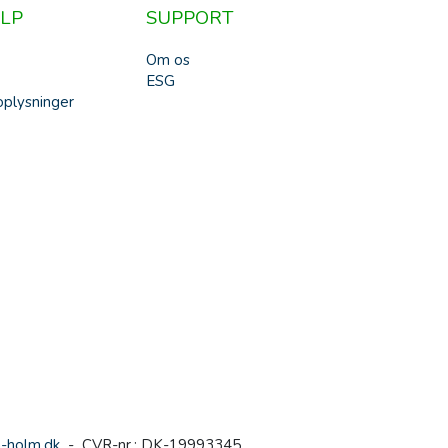
LP
SUPPORT
Om os
ESG
plysninger
-holm.dk
- CVR-nr.: DK-19993345