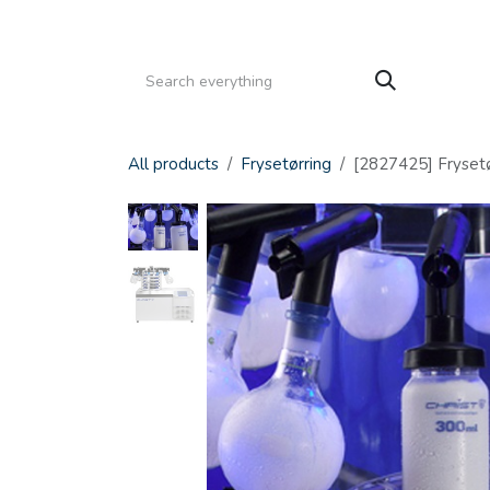
Gå til indhold
HJEM
PRODUKTER
SERVICE
KATALOGE
All products
Frysetørring
[2827425] Fryset