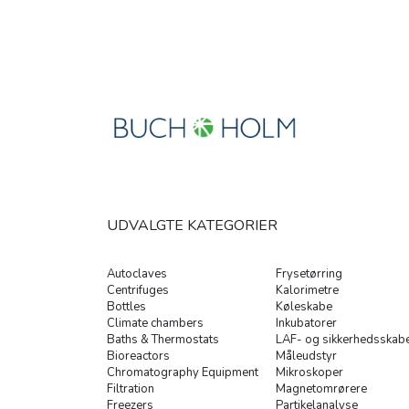
UDVALGTE KATEGORIER
Autoclaves
Frysetørring
Centrifuges
Kalorimetre
Bottles
Køleskabe
Climate chambers
Inkubatorer
Baths & Thermostats
LAF- og sikkerhedsskab
Bioreactors
Måleudstyr
Chromatography Equipment
Mikroskoper
Filtration
Magnetomrørere
Freezers
Partikelanalyse