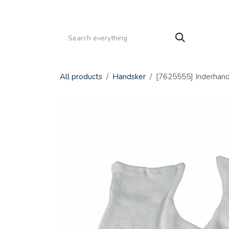
Gå til indhold
HJEM
PRODUKTER
SERVICE
KATALOGE
All products
Handsker
[7625555] Inderhands