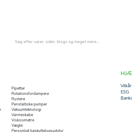
HJÆ
Vilkår
Pipetter
ESG
Rotationsfordampere
Banko
Rystere
Peristaltiske pumper
e
Vakuumteknologi
Varmeskabe
Viskosimetre
Vægte
Personligt beskyttelsesudstyr