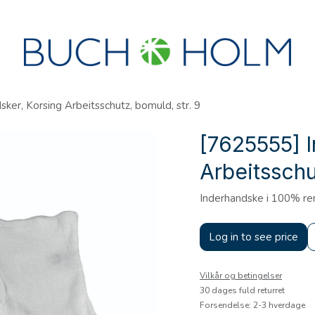
R
SEMINARER
OM OS
OPRET KONTO?
ker, Korsing Arbeitsschutz, bomuld, str. 9
[7625555] I
Arbeitsschu
Inderhandske i 100% re
Log in to see price
Vilkår og betingelser
30 dages fuld returret
Forsendelse: 2-3 hverdage