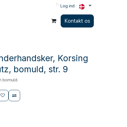
Log ind
Kontakt os
nderhandsker, Korsing
tz, bomuld, str. 9
n bomuld.