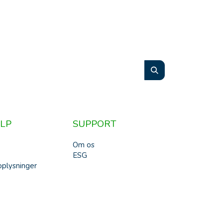
LP
SUPPORT
Om os
ESG
plysninger