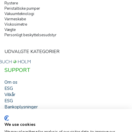
Rystere
Peristaltiske pumper
Vakuumteknologi
Varmeskabe
Viskosimetre
Vægte
Personligt beskyttelsesudstyr
UDVALGTE KATEGORIER
SUPPORT
Om os
ESG
Vilkår
ESG
Bankoplysninger
HJÆLP
We use cookies
Buch & Holm A/S - Marielundvej 39 - DK-2730 Herlev -
We may place these for analysis of our visitor data, to improve our