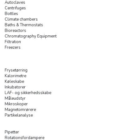
Autoclaves
Centrifuges
Bottles
Climate chambers
Baths & Thermostats
Bioreactors
Chromatography Equipment
Filtration
Freezers
Frysetørring
Kalorimetre
Køleskabe
Inkubatorer
LAF- og sikkerhedsskabe
Måleudstyr
Mikroskoper
Magnetomrørere
Partikelanalyse
Pipetter
Rotationsfordampere