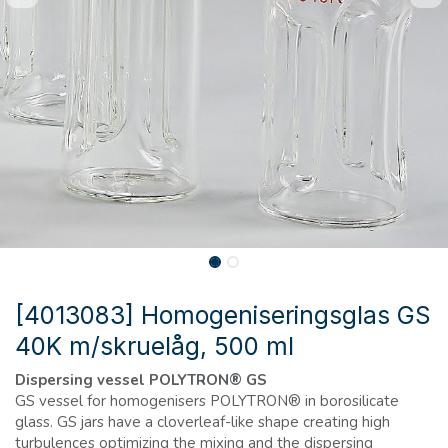
[4013083] Homogeniseringsglas GS
40K m/skruelåg, 500 ml
Dispersing vessel POLYTRON® GS
GS vessel for homogenisers POLYTRON® in borosilicate
glass. GS jars have a cloverleaf-like shape creating high
turbulences optimizing the mixing and the dispersing