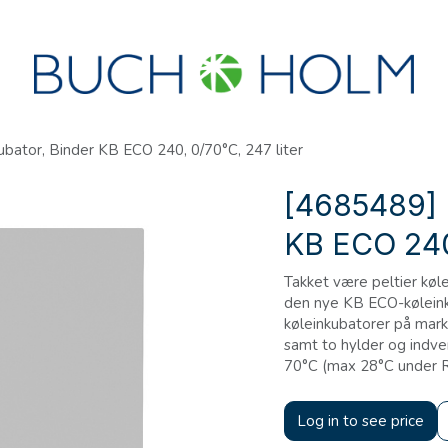
R
SEMINARER
OM OS
OPRET KONTO?
bator, Binder KB ECO 240, 0/70°C, 247 liter
[4685489] 
KB ECO 240,
Takket være peltier køl
den nye KB ECO-køleink
køleinkubatorer på ma
samt to hylder og indv
70°C (max 28°C under 
Log in to see price