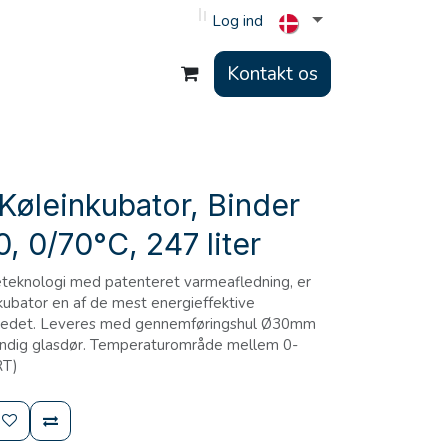
Log ind
Kontakt os
Køleinkubator, Binder
 0/70°C, 247 liter
eteknologi med patenteret varmeafledning, er
ubator en af de mest energieffektive
rkedet. Leveres med gennemføringshul Ø30mm
endig glasdør. Temperaturområde mellem 0-
RT)