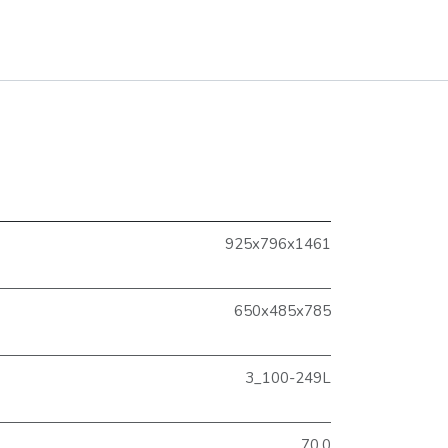
925x796x1461
650x485x785
3_100-249L
70.0