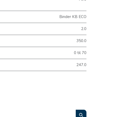
Binder KB ECO
2.0
350.0
0 til 70
247.0