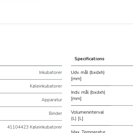
Specifications
Inkubatorer
Udv. mål (bxdxh)
[mm]
Køleinkubatorer
Indv. mål (bxdxh)
[mm]
Apparatur
Volumeninterval
Binder
(L) [L]
41104423 Køleinkubatorer
Max. Temperatur