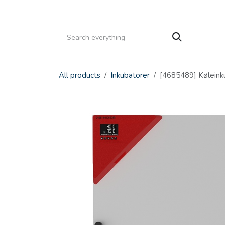
Gå til indhold
HJEM
PRODUKTER
SERVICE
KATALOGE
All products
Inkubatorer
[4685489] Køleinku