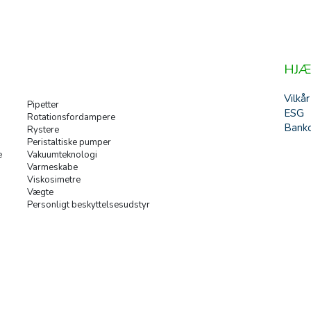
HJÆ
Vilkår
Pipetter
ESG
Rotationsfordampere
Banko
Rystere
Peristaltiske pumper
e
Vakuumteknologi
Varmeskabe
Viskosimetre
Vægte
Personligt beskyttelsesudstyr