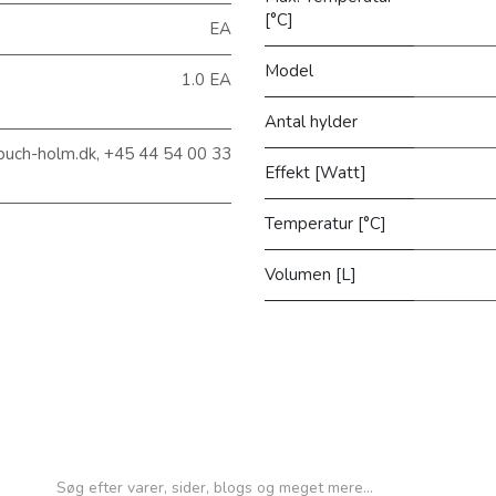
[°C]
EA
Model
1.0 EA
Antal hylder
buch-holm.dk, +45 44 54 00 33
Effekt [Watt]
Temperatur [°C]
Volumen [L]