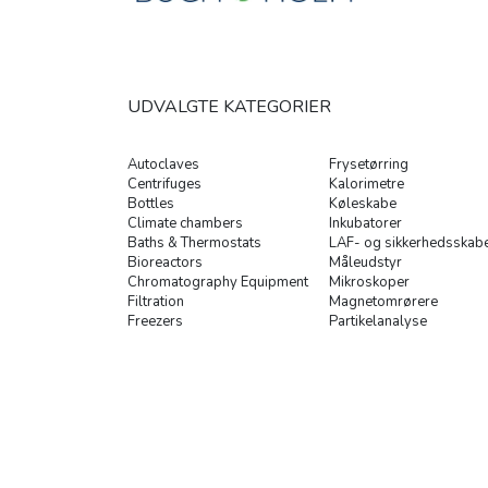
UDVALGTE KATEGORIER
Autoclaves
Frysetørring
Centrifuges
Kalorimetre
Bottles
Køleskabe
Climate chambers
Inkubatorer
Baths & Thermostats
LAF- og sikkerhedsskab
Bioreactors
Måleudstyr
Chromatography Equipment
Mikroskoper
Filtration
Magnetomrørere
Freezers
Partikelanalyse