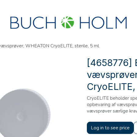
R
SEMINARER
OM OS
OPRET KONTO?
 vævsprøver, WHEATON CryoELITE, sterile, 5 ml
[4658776] B
vævsprøve
CryoELITE, 
CryoELITE beholder spec
opbevaring af vævsprøver.
vævsprøver særlige krav
Log in to see price