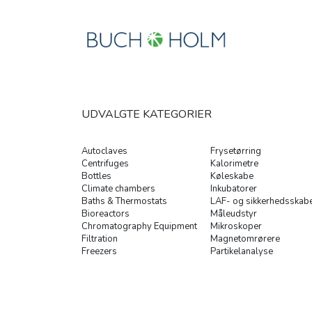
UDVALGTE KATEGORIER
Autoclaves
Frysetørring
Centrifuges
Kalorimetre
Bottles
Køleskabe
Climate chambers
Inkubatorer
Baths & Thermostats
LAF- og sikkerhedsskab
Bioreactors
Måleudstyr
Chromatography Equipment
Mikroskoper
Filtration
Magnetomrørere
Freezers
Partikelanalyse