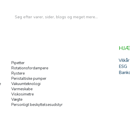
HJÆ
Vilkår
Pipetter
ESG
Rotationsfordampere
Banko
Rystere
Peristaltiske pumper
e
Vakuumteknologi
Varmeskabe
Viskosimetre
Vægte
Personligt beskyttelsesudstyr