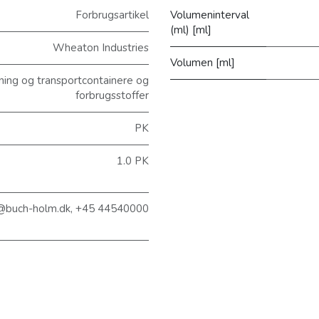
Forbrugsartikel
Volumeninterval
(ml) [ml]
Wheaton Industries
Volumen [ml]
ng og transportcontainere og
forbrugsstoffer
PK
1.0 PK
@buch-holm.dk, +45 44540000