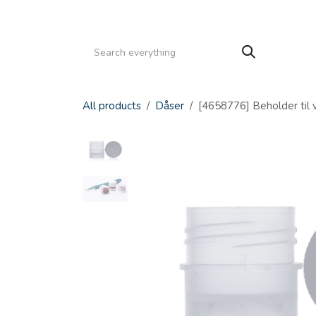
Gå til indhold
HJEM
PRODUKTER
SERVICE
KATALOGE
All products
Dåser
[4658776] Beholder til