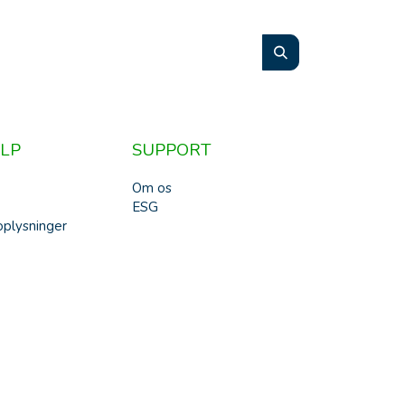
LP
SUPPORT
Om os
ESG
plysninger