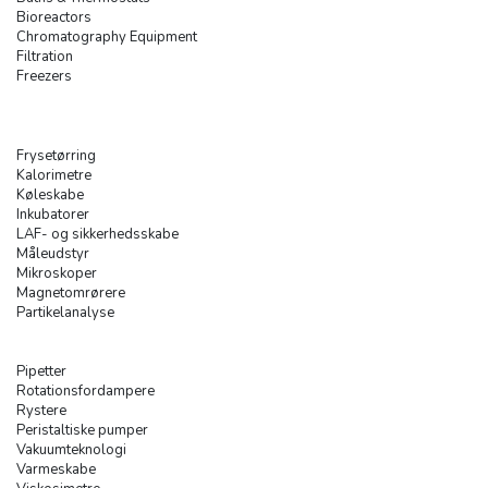
Bioreactors
Chromatography Equipment
Filtration
Freezers
Frysetørring
Kalorimetre
Køleskabe
Inkubatorer
LAF- og sikkerhedsskabe
Måleudstyr
Mikroskoper
Magnetomrørere
Partikelanalyse
Pipetter
Rotationsfordampere
Rystere
Peristaltiske pumper
Vakuumteknologi
Varmeskabe