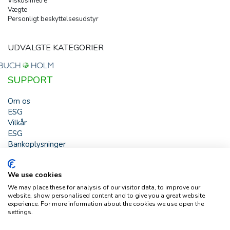
Viskosimetre
Vægte
Personligt beskyttelsesudstyr
UDVALGTE KATEGORIER
SUPPORT
Om os
ESG
Vilkår
ESG
Bankoplysninger
HJÆLP
We use cookies
Buch & Holm A/S - Marielundvej 39 - DK-2730 Herlev -
We may place these for analysis of our visitor data, to improve our
Tlf. +45 44 54 00 00 - e-mail:
b-h@buch-holm.dk
- CVR-nr.:
website, show personalised content and to give you a great website
DK-19993345
experience. For more information about the cookies we use open the
settings.
Copyright © Buch & Holm A/S - Alle rettigheder forbeholdes