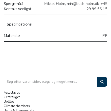
Spørgsmål?
Mikkel Holm, mih@buch-holm.dk, +45
Kontakt venligst
29 99 66 15
Specifications
Materiale
PP
Autoclaves
Centrifuges
Bottles
Climate chambers
Baths & Thermostats