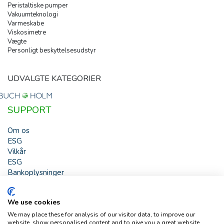
Peristaltiske pumper
Vakuumteknologi
Varmeskabe
Viskosimetre
Vægte
Personligt beskyttelsesudstyr
UDVALGTE KATEGORIER
SUPPORT
Om os
ESG
Vilkår
ESG
Bankoplysninger
HJÆLP
We use cookies
Buch & Holm A/S - Marielundvej 39 - DK-2730 Herlev -
We may place these for analysis of our visitor data, to improve our
Tlf. +45 44 54 00 00 - e-mail:
b-h@buch-holm.dk
- CVR-nr.:
website, show personalised content and to give you a great website