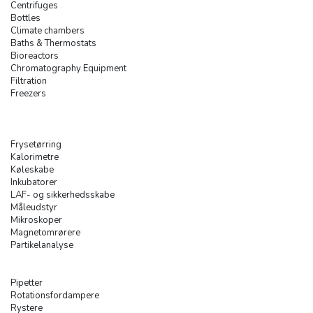
Centrifuges
Bottles
Climate chambers
Baths & Thermostats
Bioreactors
Chromatography Equipment
Filtration
Freezers
Frysetørring
Kalorimetre
Køleskabe
Inkubatorer
LAF- og sikkerhedsskabe
Måleudstyr
Mikroskoper
Magnetomrørere
Partikelanalyse
Pipetter
Rotationsfordampere
Rystere