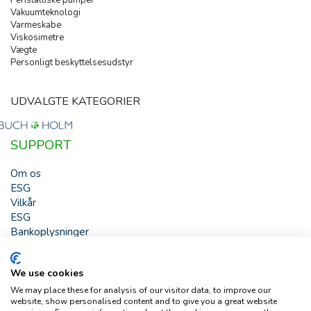
Vakuumteknologi
Varmeskabe
Viskosimetre
Vægte
Personligt beskyttelsesudstyr
UDVALGTE KATEGORIER
SUPPORT
Om os
ESG
Vilkår
ESG
Bankoplysninger
HJÆLP
We use cookies
Buch & Holm A/S - Marielundvej 39 - DK-2730 Herlev -
We may place these for analysis of our visitor data, to improve our
Tlf. +45 44 54 00 00 - e-mail:
b-h@buch-holm.dk
- CVR-nr.:
website, show personalised content and to give you a great website