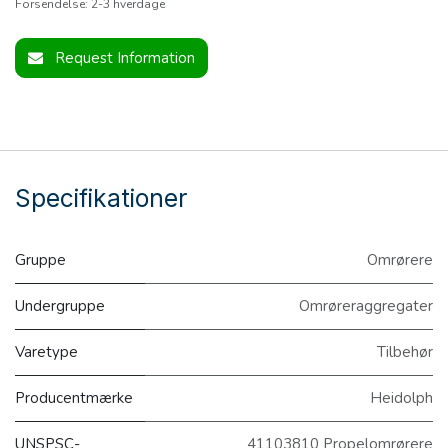
Forsendelse: 2-3 hverdage
Request Information
Specifikationer
Gruppe
Omrørere
Undergruppe
Omrøreraggregater
Varetype
Tilbehør
Producentmærke
Heidolph
UNSPSC-
41103810 Propelomrørere