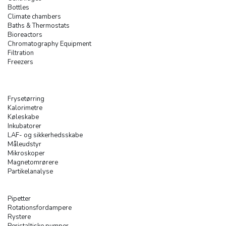
Bottles
Climate chambers
Baths & Thermostats
Bioreactors
Chromatography Equipment
Filtration
Freezers
Frysetørring
Kalorimetre
Køleskabe
Inkubatorer
LAF- og sikkerhedsskabe
Måleudstyr
Mikroskoper
Magnetomrørere
Partikelanalyse
Pipetter
Rotationsfordampere
Rystere
Peristaltiske pumper