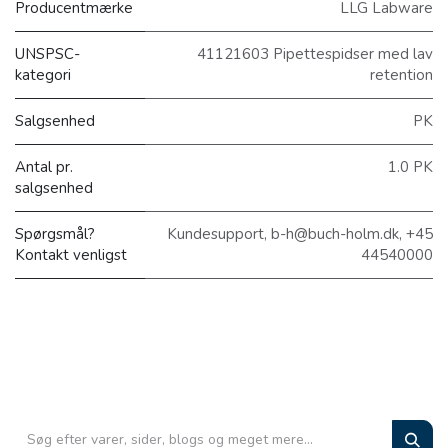
Producentmærke
LLG Labware
UNSPSC-
41121603 Pipettespidser med lav
kategori
retention
Salgsenhed
PK
Antal pr.
1.0 PK
salgsenhed
Spørgsmål?
Kundesupport, b-h@buch-holm.dk, +45
Kontakt venligst
44540000