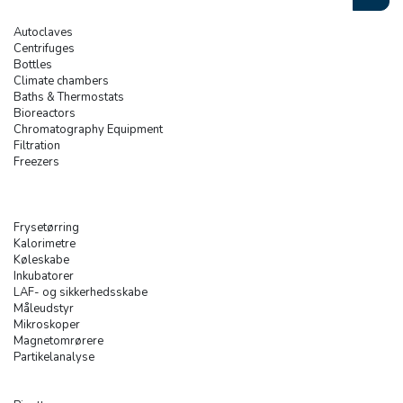
Autoclaves
Centrifuges
Bottles
Climate chambers
Baths & Thermostats
Bioreactors
Chromatography Equipment
Filtration
Freezers
Frysetørring
Kalorimetre
Køleskabe
Inkubatorer
LAF- og sikkerhedsskabe
Måleudstyr
Mikroskoper
Magnetomrørere
Partikelanalyse