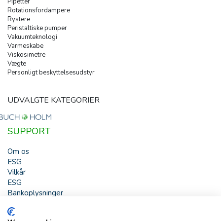
Pipetter
Rotationsfordampere
Rystere
Peristaltiske pumper
Vakuumteknologi
Varmeskabe
Viskosimetre
Vægte
Personligt beskyttelsesudstyr
UDVALGTE KATEGORIER
SUPPORT
Om os
ESG
Vilkår
ESG
Bankoplysninger
HJÆLP