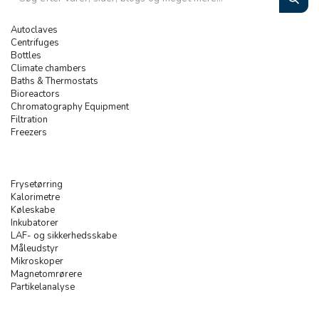
Autoclaves
Centrifuges
Bottles
Climate chambers
Baths & Thermostats
Bioreactors
Chromatography Equipment
Filtration
Freezers
Frysetørring
Kalorimetre
Køleskabe
Inkubatorer
LAF- og sikkerhedsskabe
Måleudstyr
Mikroskoper
Magnetomrørere
Partikelanalyse