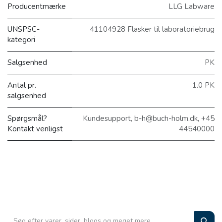
Producentmærke
LLG Labware
UNSPSC-
41104928 Flasker til laboratoriebrug
kategori
Salgsenhed
PK
Antal pr.
1.0 PK
salgsenhed
Spørgsmål?
Kundesupport, b-h@buch-holm.dk, +45
Kontakt venligst
44540000