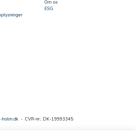
Om os
ESG
plysninger
-holm.dk
- CVR-nr.: DK-19993345