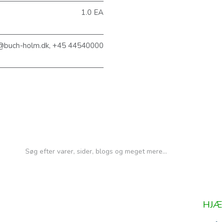
1.0 EA
@buch-holm.dk, +45 44540000
HJÆ