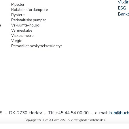
Vilkår
Pipetter
ESG
Rotationsfordampere
Banko
Rystere
Peristaltiske pumper
e
Vakuumteknologi
Varmeskabe
Viskosimetre
Vægte
Personligt beskyttelsesudstyr
9 - DK-2730 Herlev - Tlf. +45 44 54 00 00 - e-mail:
b-h@buch
Copyright © Buch & Holm A/S - Alle rettigheder forbeholdes