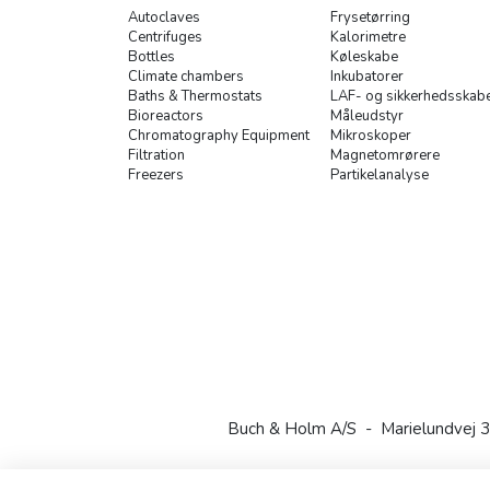
Autoclaves
Frysetørring
Centrifuges
Kalorimetre
Bottles
Køleskabe
Climate chambers
Inkubatorer
Baths & Thermostats
LAF- og sikkerhedsskab
Bioreactors
Måleudstyr
Chromatography Equipment
Mikroskoper
Filtration
Magnetomrørere
Freezers
Partikelanalyse
Buch & Holm A/S - Marielundvej 3