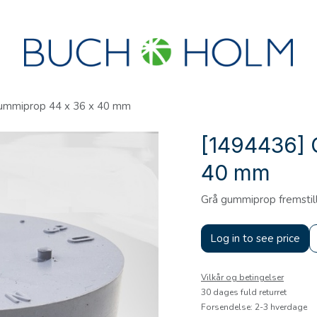
R
SEMINARER
OM OS
OPRET KONTO?
ummiprop 44 x 36 x 40 mm
[1494436] 
40 mm
Grå gummiprop fremstill
Log in to see price
Vilkår og betingelser
30 dages fuld returret
Forsendelse: 2-3 hverdage