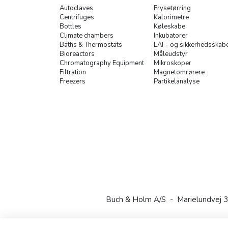
Autoclaves
Frysetørring
Centrifuges
Kalorimetre
Bottles
Køleskabe
Climate chambers
Inkubatorer
Baths & Thermostats
LAF- og sikkerhedsskab
Bioreactors
Måleudstyr
Chromatography Equipment
Mikroskoper
Filtration
Magnetomrørere
Freezers
Partikelanalyse
Buch & Holm A/S - Marielundvej 3