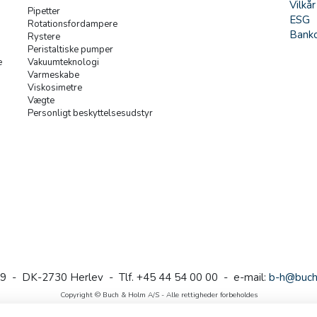
Vilkår
Pipetter
ESG
Rotationsfordampere
Banko
Rystere
Peristaltiske pumper
e
Vakuumteknologi
Varmeskabe
Viskosimetre
Vægte
Personligt beskyttelsesudstyr
9 - DK-2730 Herlev - Tlf. +45 44 54 00 00 - e-mail:
b-h@buch
Copyright © Buch & Holm A/S - Alle rettigheder forbeholdes