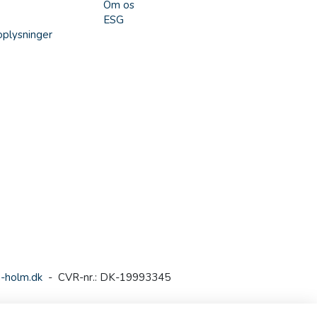
Om os
ESG
plysninger
-holm.dk
- CVR-nr.: DK-19993345