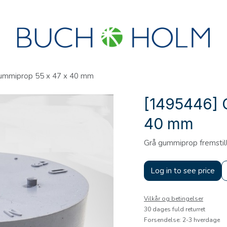
R
SEMINARER
OM OS
OPRET KONTO?
ummiprop 55 x 47 x 40 mm
[1495446] 
40 mm
Grå gummiprop fremstill
Log in to see price
Vilkår og betingelser
30 dages fuld returret
Forsendelse: 2-3 hverdage