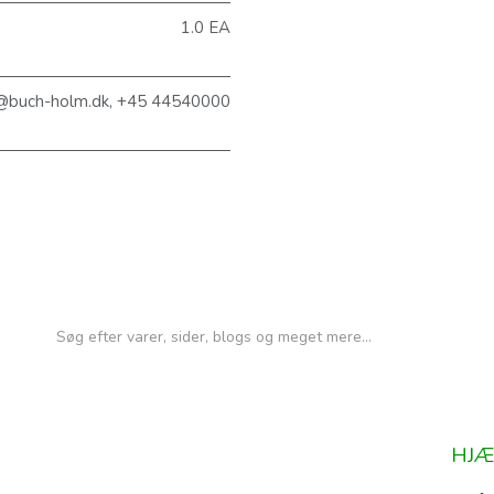
1.0 EA
@buch-holm.dk, +45 44540000
HJÆ