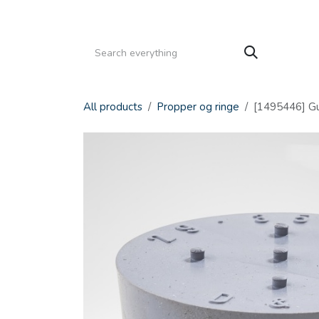
Gå til indhold
HJEM
PRODUKTER
SERVICE
KATALOGE
All products
Propper og ringe
[1495446] G