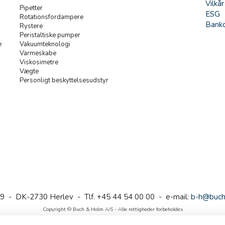
Vilkår
Pipetter
ESG
Rotationsfordampere
Banko
Rystere
Peristaltiske pumper
e
Vakuumteknologi
Varmeskabe
Viskosimetre
Vægte
Personligt beskyttelsesudstyr
9 - DK-2730 Herlev - Tlf. +45 44 54 00 00 - e-mail:
b-h@buch
Copyright © Buch & Holm A/S - Alle rettigheder forbeholdes