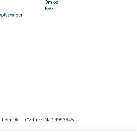
Om os
ESG
plysninger
-holm.dk
- CVR-nr.: DK-19993345