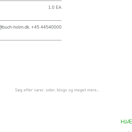
1.0 EA
@buch-holm.dk, +45 44540000
HJÆ