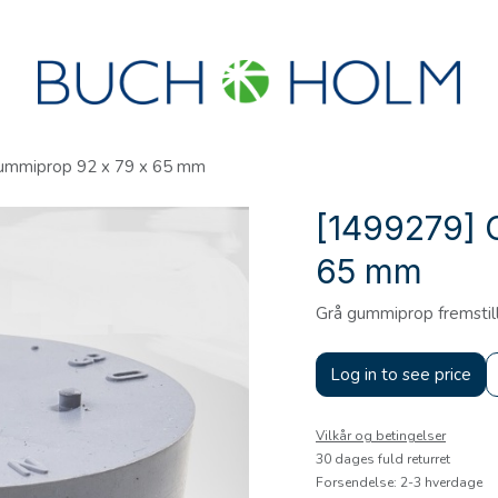
R
SEMINARER
OM OS
OPRET KONTO?
ummiprop 92 x 79 x 65 mm
[1499279] 
65 mm
Grå gummiprop fremstill
Log in to see price
Vilkår og betingelser
30 dages fuld returret
Forsendelse: 2-3 hverdage