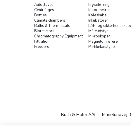
Autoclaves
Frysetørring
Centrifuges
Kalorimetre
Bottles
Køleskabe
Climate chambers
Inkubatorer
Baths & Thermostats
LAF- og sikkerhedsskab
Bioreactors
Måleudstyr
Chromatography Equipment
Mikroskoper
Filtration
Magnetomrørere
Freezers
Partikelanalyse
Buch & Holm A/S - Marielundvej 3