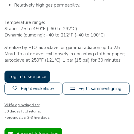
Relatively high gas permeability.
Temperature range:
Static: –75 to 450°F (–60 to 232°C)
Dynamic (pumping): –40 to 212°F (–40 to 100°C)
Sterilize by ETO, autoclave, or gamma radiation up to 2.5
Mrad. To autoclave: coil loosely in nonlinting cloth or paper;
autoclave at 250°F (121°C), 1 bar (15 psi) for 30 minutes.
Log in to see price
Føj til ønskeliste
Føj til sammenligning
Vilkår og betingelser
30 dages fuld returret
Forsendelse: 2-3 hverdage
Request Information