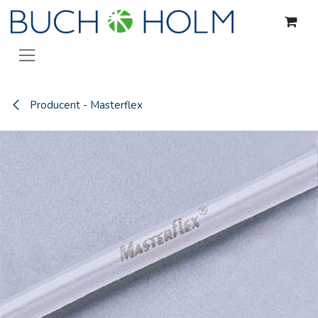
Gå til indhold
Producent - Masterflex