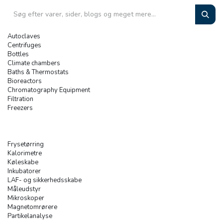
Autoclaves
Centrifuges
Bottles
Climate chambers
Baths & Thermostats
Bioreactors
Chromatography Equipment
Filtration
Freezers
Frysetørring
Kalorimetre
Køleskabe
Inkubatorer
LAF- og sikkerhedsskabe
Måleudstyr
Mikroskoper
Magnetomrørere
Partikelanalyse