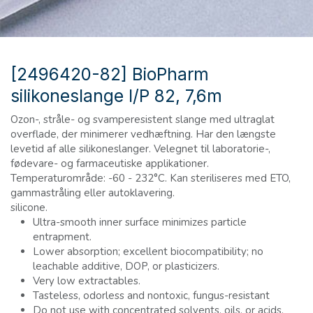
[2496420-82] BioPharm
silikoneslange I/P 82, 7,6m
Ozon-, stråle- og svamperesistent slange med ultraglat
overflade, der minimerer vedhæftning. Har den længste
levetid af alle silikoneslanger. Velegnet til laboratorie-,
fødevare- og farmaceutiske applikationer.
Temperaturområde: -60 - 232°C. Kan steriliseres med ETO,
gammastråling eller autoklavering.
silicone.
Ultra-smooth inner surface minimizes particle
entrapment.
Lower absorption; excellent biocompatibility; no
leachable additive, DOP, or plasticizers.
Very low extractables.
Tasteless, odorless and nontoxic, fungus-resistant
Do not use with concentrated solvents, oils, or acids.