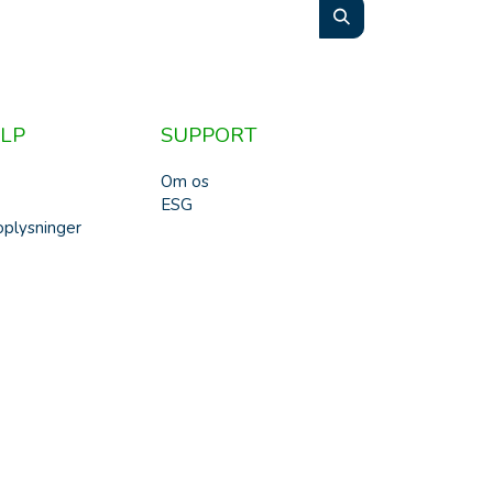
LP
SUPPORT
Om os
ESG
plysninger