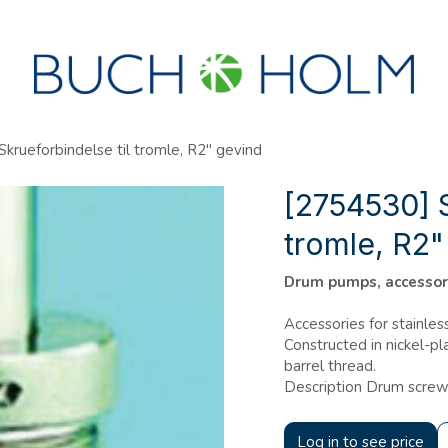
R
SEMINARER
OM OS
OPRET KONTO?
krueforbindelse til tromle, R2" gevind
[2754530] S
tromle, R2"
Drum pumps, accessor
Accessories for stainle
Constructed in nickel-pla
barrel thread.
Description Drum screw
Log in to see price