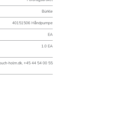
Bürkle
40151506 Håndpumpe
EA
1.0 EA
buch-holm.dk, +45 44 54 00 55