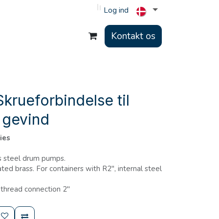
Log ind
Kontakt os
krueforbindelse til
 gevind
ies
ss steel drum pumps.
ted brass. For containers with R2'', internal steel
thread connection 2''