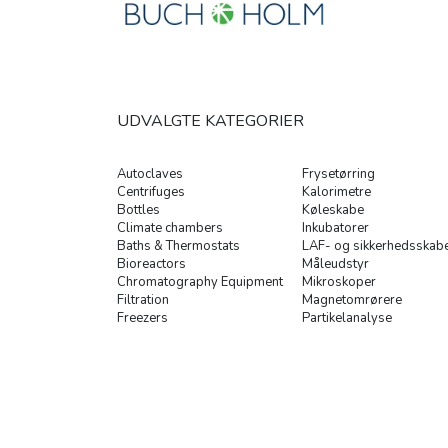
UDVALGTE KATEGORIER
Autoclaves
Frysetørring
Centrifuges
Kalorimetre
Bottles
Køleskabe
Climate chambers
Inkubatorer
Baths & Thermostats
LAF- og sikkerhedsskab
Bioreactors
Måleudstyr
Chromatography Equipment
Mikroskoper
Filtration
Magnetomrørere
Freezers
Partikelanalyse