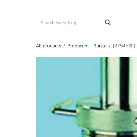
Gå til indhold
HJEM
PRODUKTER
SERVICE
KATALOGE
All products
Producent - Burkle
[2754530] S