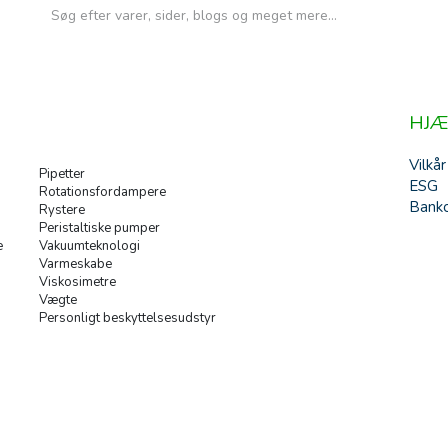
HJÆ
Vilkår
Pipetter
ESG
Rotationsfordampere
Banko
Rystere
Peristaltiske pumper
e
Vakuumteknologi
Varmeskabe
Viskosimetre
Vægte
Personligt beskyttelsesudstyr