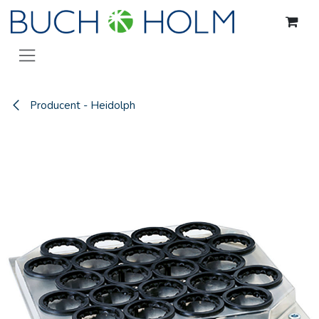
Gå til indhold
Producent - Heidolph