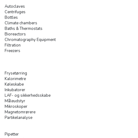
Autoclaves
Centrifuges
Bottles
Climate chambers
Baths & Thermostats
Bioreactors
Chromatography Equipment
Filtration
Freezers
Frysetørring
Kalorimetre
Køleskabe
Inkubatorer
LAF- og sikkerhedsskabe
Måleudstyr
Mikroskoper
Magnetomrørere
Partikelanalyse
Pipetter