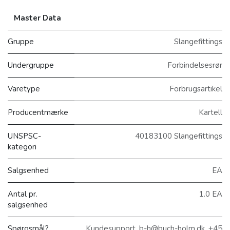
Master Data
Gruppe
Slangefittings
Undergruppe
Forbindelsesrør
Varetype
Forbrugsartikel
Producentmærke
Kartell
UNSPSC-
40183100 Slangefittings
kategori
Salgsenhed
EA
Antal pr.
1.0 EA
salgsenhed
Spørgsmål?
Kundesupport, b-h@buch-holm.dk, +45