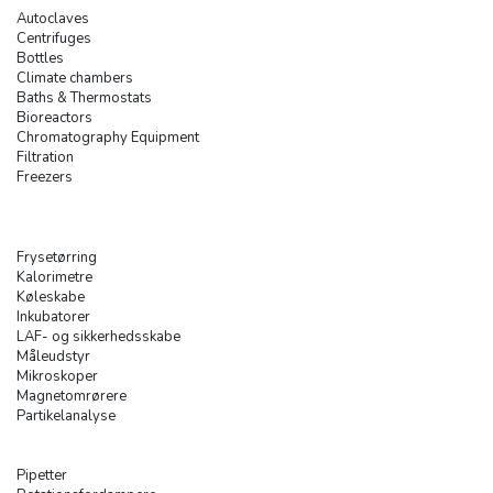
Autoclaves
Centrifuges
Bottles
Climate chambers
Baths & Thermostats
Bioreactors
Chromatography Equipment
Filtration
Freezers
Frysetørring
Kalorimetre
Køleskabe
Inkubatorer
LAF- og sikkerhedsskabe
Måleudstyr
Mikroskoper
Magnetomrørere
Partikelanalyse
Pipetter