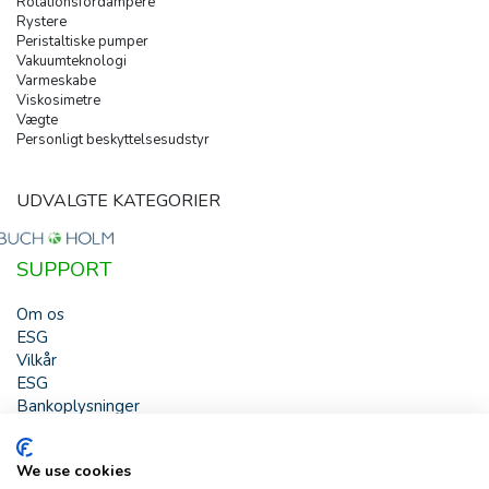
Rotationsfordampere
Rystere
Peristaltiske pumper
Vakuumteknologi
Varmeskabe
Viskosimetre
Vægte
Personligt beskyttelsesudstyr
UDVALGTE KATEGORIER
SUPPORT
Om os
ESG
Vilkår
ESG
Bankoplysninger
HJÆLP
We use cookies
Buch & Holm A/S - Marielundvej 39 - DK-2730 Herlev -