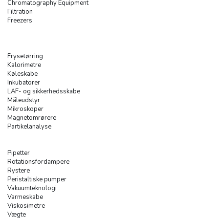
Chromatography Equipment
Filtration
Freezers
Frysetørring
Kalorimetre
Køleskabe
Inkubatorer
LAF- og sikkerhedsskabe
Måleudstyr
Mikroskoper
Magnetomrørere
Partikelanalyse
Pipetter
Rotationsfordampere
Rystere
Peristaltiske pumper
Vakuumteknologi
Varmeskabe
Viskosimetre
Vægte