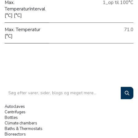
Max.
1_op til 100°C
TemperaturInterval
[°C] [°C]
Max. Temperatur
71.0
[°C]
Autoclaves
Centrifuges
Bottles
Climate chambers
Baths & Thermostats
Bioreactors