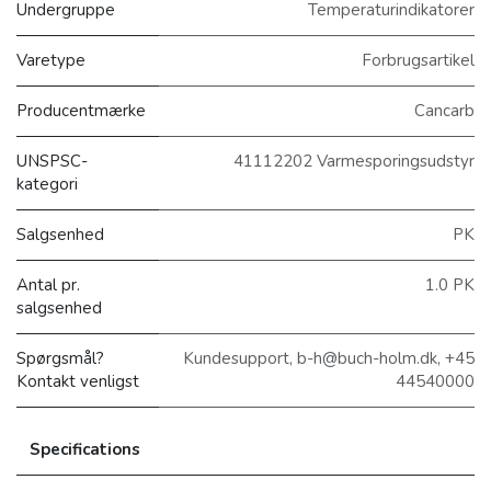
Undergruppe
Temperaturindikatorer
Varetype
Forbrugsartikel
Producentmærke
Cancarb
UNSPSC-
41112202 Varmesporingsudstyr
kategori
Salgsenhed
PK
Antal pr.
1.0 PK
salgsenhed
Spørgsmål?
Kundesupport, b-h@buch-holm.dk, +45
Kontakt venligst
44540000
Specifications