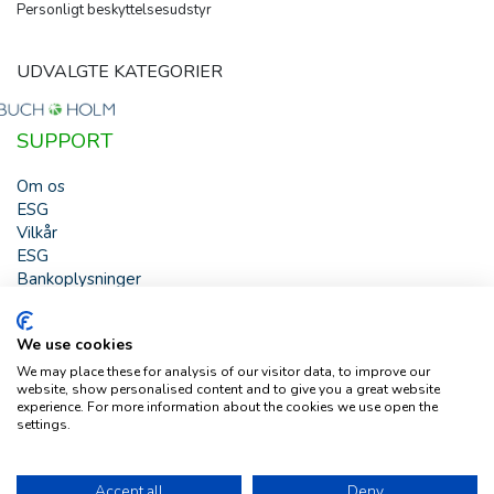
Personligt beskyttelsesudstyr
UDVALGTE KATEGORIER
SUPPORT
Om os
ESG
Vilkår
ESG
Bankoplysninger
HJÆLP
We use cookies
Buch & Holm A/S - Marielundvej 39 - DK-2730 Herlev -
We may place these for analysis of our visitor data, to improve our
Tlf. +45 44 54 00 00 - e-mail:
b-h@buch-holm.dk
- CVR-nr.:
website, show personalised content and to give you a great website
DK-19993345
experience. For more information about the cookies we use open the
settings.
Copyright © Buch & Holm A/S - Alle rettigheder forbeholdes
Follow us
Accept all
Deny