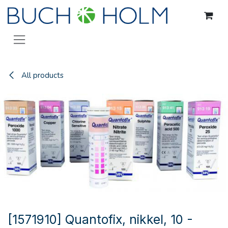
Gå til indhold
All products
[1571910] Quantofix, nikkel, 10 -