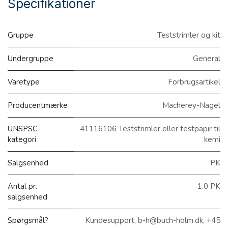
Specifikationer
Gruppe
Teststrimler og kit
Undergruppe
General
Varetype
Forbrugsartikel
Producentmærke
Macherey-Nagel
UNSPSC-
41116106 Teststrimler eller testpapir til
kategori
kemi
Salgsenhed
PK
Antal pr.
1.0 PK
salgsenhed
Spørgsmål?
Kundesupport, b-h@buch-holm.dk, +45