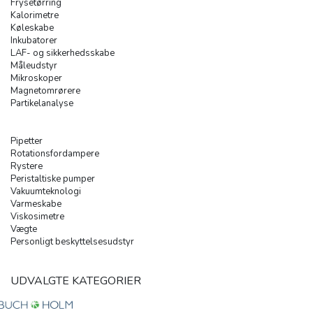
Frysetørring
Kalorimetre
Køleskabe
Inkubatorer
LAF- og sikkerhedsskabe
Måleudstyr
Mikroskoper
Magnetomrørere
Partikelanalyse
Pipetter
Rotationsfordampere
Rystere
Peristaltiske pumper
Vakuumteknologi
Varmeskabe
Viskosimetre
Vægte
Personligt beskyttelsesudstyr
UDVALGTE KATEGORIER