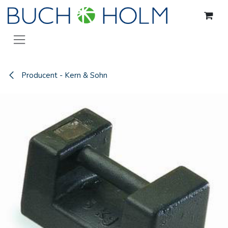
Gå til indhold
Producent - Kern & Sohn