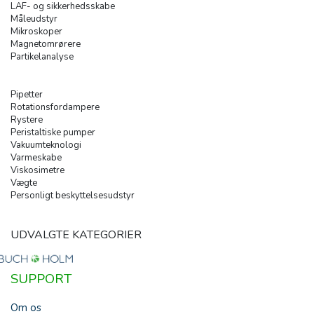
LAF- og sikkerhedsskabe
Måleudstyr
Mikroskoper
Magnetomrørere
Partikelanalyse
Pipetter
Rotationsfordampere
Rystere
Peristaltiske pumper
Vakuumteknologi
Varmeskabe
Viskosimetre
Vægte
Personligt beskyttelsesudstyr
UDVALGTE KATEGORIER
SUPPORT
Om os