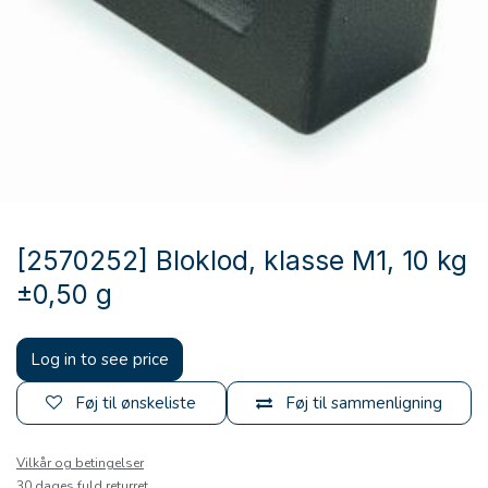
[2570252] Bloklod, klasse M1, 10 kg
±0,50 g
Log in to see price
Føj til ønskeliste
Føj til sammenligning
Vilkår og betingelser
30 dages fuld returret