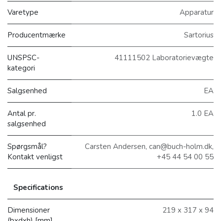
Varetype
Apparatur
Producentmærke
Sartorius
UNSPSC-
41111502 Laboratorievægte
kategori
Salgsenhed
EA
Antal pr.
1.0 EA
salgsenhed
Spørgsmål?
Carsten Andersen, can@buch-holm.dk,
Kontakt venligst
+45 44 54 00 55
Specifications
Dimensioner
219 x 317 x 94
(bxdxh) [mm]