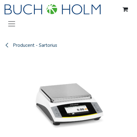
Gå til indhold
Producent - Sartorius