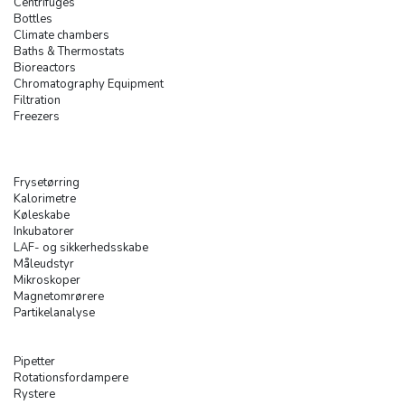
Centrifuges
Bottles
Climate chambers
Baths & Thermostats
Bioreactors
Chromatography Equipment
Filtration
Freezers
Frysetørring
Kalorimetre
Køleskabe
Inkubatorer
LAF- og sikkerhedsskabe
Måleudstyr
Mikroskoper
Magnetomrørere
Partikelanalyse
Pipetter
Rotationsfordampere
Rystere