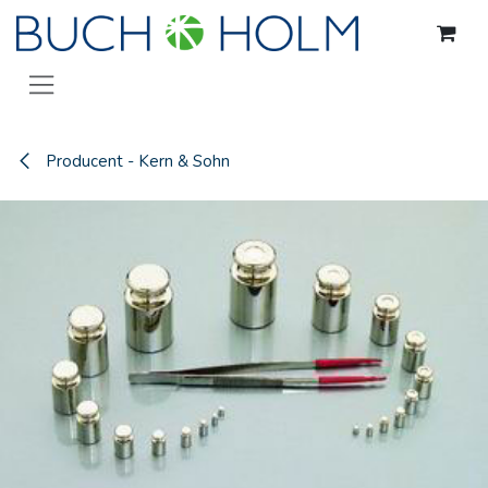
Gå til indhold
Producent - Kern & Sohn