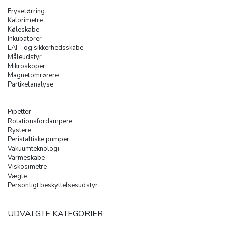
Frysetørring
Kalorimetre
Køleskabe
Inkubatorer
LAF- og sikkerhedsskabe
Måleudstyr
Mikroskoper
Magnetomrørere
Partikelanalyse
Pipetter
Rotationsfordampere
Rystere
Peristaltiske pumper
Vakuumteknologi
Varmeskabe
Viskosimetre
Vægte
Personligt beskyttelsesudstyr
UDVALGTE KATEGORIER