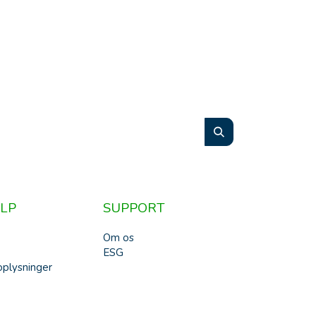
LP
SUPPORT
Om os
ESG
plysninger