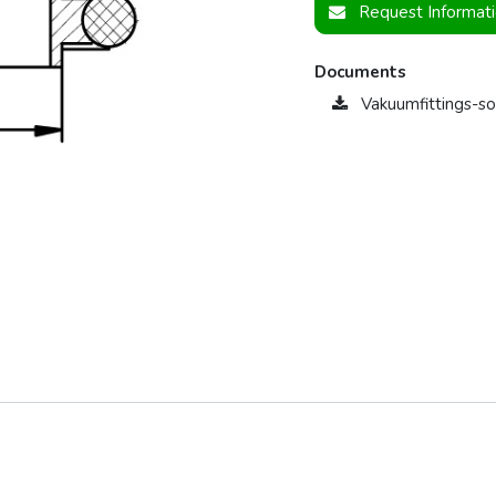
Request Informat
Documents
Vakuumfittings-s