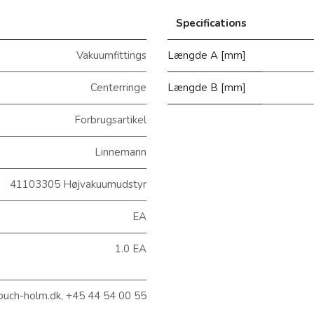
Specifications
Vakuumfittings
Længde A [mm]
Centerringe
Længde B [mm]
Forbrugsartikel
Linnemann
41103305 Højvakuumudstyr
EA
1.0 EA
buch-holm.dk, +45 44 54 00 55