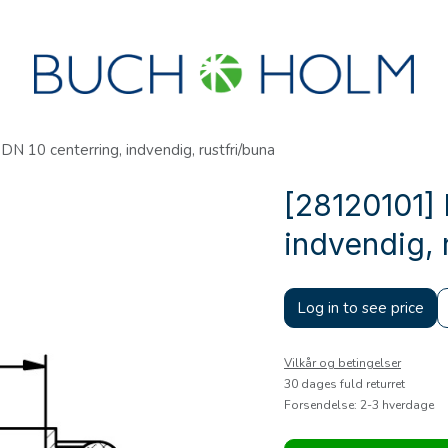
R
SEMINARER
OM OS
OPRET KONTO?
N 10 centerring, indvendig, rustfri/buna
[28120101] 
indvendig, 
Log in to see price
Vilkår og betingelser
30 dages fuld returret
Forsendelse: 2-3 hverdage