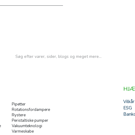
HJÆ
Vilkår
Pipetter
ESG
Rotationsfordampere
Banko
Rystere
Peristaltiske pumper
e
Vakuumteknologi
Varmeskabe