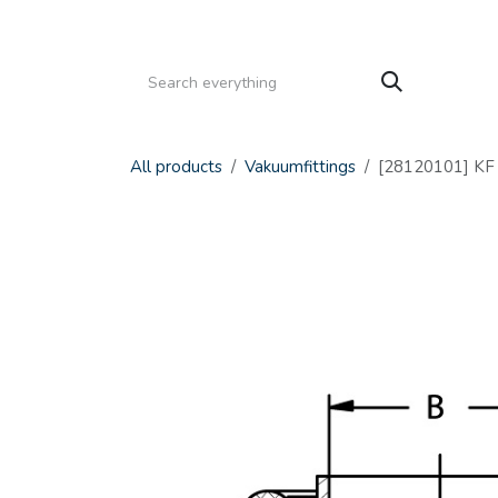
Gå til indhold
HJEM
PRODUKTER
SERVICE
KATALOGE
All products
Vakuumfittings
[28120101] KF D