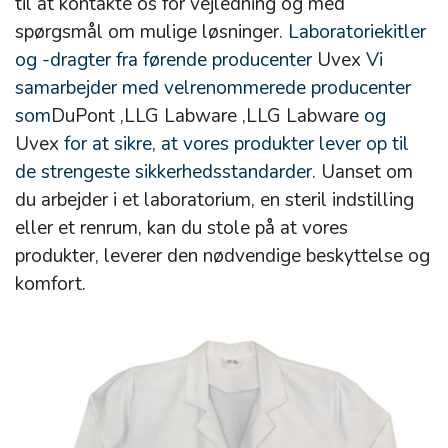
til at kontakte os for vejledning og med
spørgsmål om mulige løsninger.
Laboratoriekitler
og -dragter fra førende producenter
Uvex
Vi
samarbejder med velrenommerede producenter
som
DuPont
,
LLG Labware
,
LLG Labware
og
Uvex
for at sikre, at vores produkter lever op til
de strengeste sikkerhedsstandarder.
Uanset om
du arbejder i et laboratorium, en steril indstilling
eller et renrum, kan du stole på at vores
produkter, leverer den nødvendige beskyttelse og
komfort.