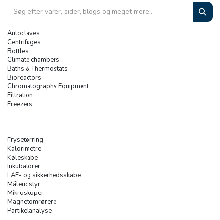
Autoclaves
Centrifuges
Bottles
Climate chambers
Baths & Thermostats
Bioreactors
Chromatography Equipment
Filtration
Freezers
Frysetørring
Kalorimetre
Køleskabe
Inkubatorer
LAF- og sikkerhedsskabe
Måleudstyr
Mikroskoper
Magnetomrørere
Partikelanalyse