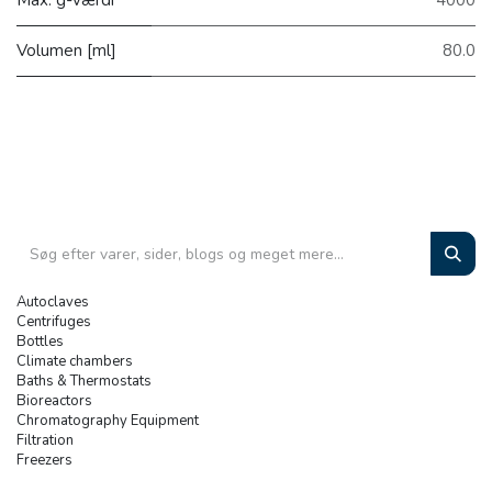
Max. g-værdi
4000
Volumen [ml]
80.0
Autoclaves
Centrifuges
Bottles
Climate chambers
Baths & Thermostats
Bioreactors
Chromatography Equipment
Filtration
Freezers