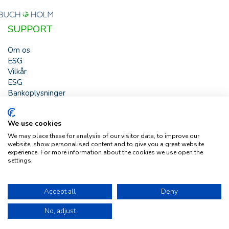
SUPPORT
Om os
ESG
Vilkår
ESG
Bankoplysninger
HJÆLP
We use cookies
Buch & Holm A/S - Marielundvej 39 - DK-2730 Herlev -
We may place these for analysis of our visitor data, to improve our
Tlf. +45 44 54 00 00 - e-mail:
b-h@buch-holm.dk
- CVR-nr.:
website, show personalised content and to give you a great website
DK-19993345
experience. For more information about the cookies we use open the
settings.
Copyright © Buch & Holm A/S - Alle rettigheder forbeholdes
Follow us
Accept all
Deny
No, adjust