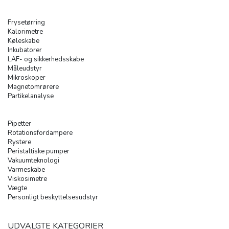
Frysetørring
Kalorimetre
Køleskabe
Inkubatorer
LAF- og sikkerhedsskabe
Måleudstyr
Mikroskoper
Magnetomrørere
Partikelanalyse
Pipetter
Rotationsfordampere
Rystere
Peristaltiske pumper
Vakuumteknologi
Varmeskabe
Viskosimetre
Vægte
Personligt beskyttelsesudstyr
UDVALGTE KATEGORIER