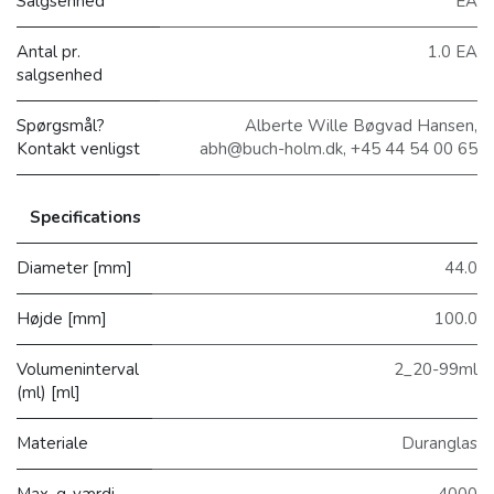
Salgsenhed
EA
Antal pr.
1.0 EA
salgsenhed
Spørgsmål?
Alberte Wille Bøgvad Hansen,
Kontakt venligst
abh@buch-holm.dk, +45 44 54 00 65
Specifications
Diameter [mm]
44.0
Højde [mm]
100.0
Volumeninterval
2_20-99ml
(ml) [ml]
Materiale
Duranglas