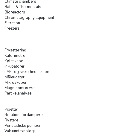
Climate chambers
Baths & Thermostats
Bioreactors
Chromatography Equipment
Filtration
Freezers
Frysetørring
Kalorimetre
Køleskabe
Inkubatorer
LAF- og sikkerhedsskabe
Måleudstyr
Mikroskoper
Magnetomrørere
Partikelanalyse
Pipetter
Rotationsfordampere
Rystere
Peristaltiske pumper
Vakuumteknologi