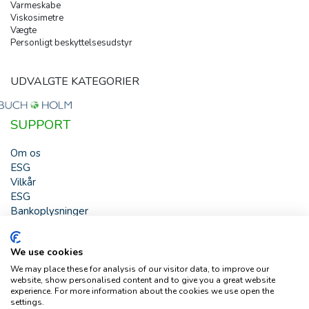
Varmeskabe
Viskosimetre
Vægte
Personligt beskyttelsesudstyr
UDVALGTE KATEGORIER
SUPPORT
Om os
ESG
Vilkår
ESG
Bankoplysninger
HJÆLP
We use cookies
Buch & Holm A/S - Marielundvej 39 - DK-2730 Herlev -
We may place these for analysis of our visitor data, to improve our
Tlf. +45 44 54 00 00 - e-mail:
b-h@buch-holm.dk
- CVR-nr.:
website, show personalised content and to give you a great website
DK-19993345
experience. For more information about the cookies we use open the
settings.