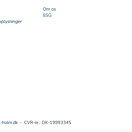
Om os
ESG
plysninger
-holm.dk
- CVR-nr.: DK-19993345