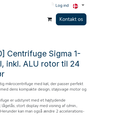
Log ind
Kontakt os
] Centrifuge Sigma 1-
 inkl. ALU rotor til 24
ør
tig mikrocentrifuge med køl, der passer perfekt
ie med dens kompakte design, støjsvage motor og
ifuge er udstyret med et højtydende
lågelås, stort display med visning af o/min.,
 Herunder kan man også ændre 2 accelerations-