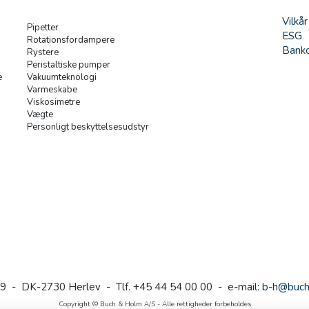
Vilkår
Pipetter
ESG
Rotationsfordampere
Banko
Rystere
Peristaltiske pumper
e
Vakuumteknologi
Varmeskabe
Viskosimetre
Vægte
Personligt beskyttelsesudstyr
9 - DK-2730 Herlev - Tlf. +45 44 54 00 00 - e-mail:
b-h@buch
Copyright © Buch & Holm A/S - Alle rettigheder forbeholdes