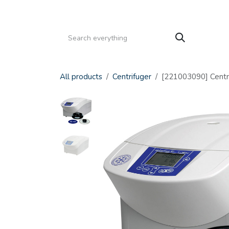
Gå til indhold
HJEM
PRODUKTER
SERVICE
KATALOGE
All products
Centrifuger
[221003090] Centrif