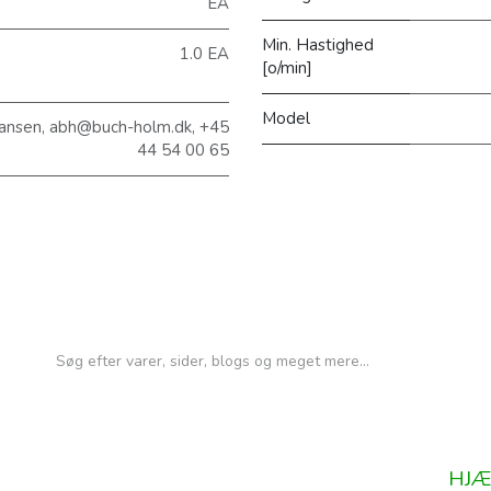
EA
Min. Hastighed
1.0 EA
[o/min]
Model
ansen, abh@buch-holm.dk, +45
44 54 00 65
HJÆ