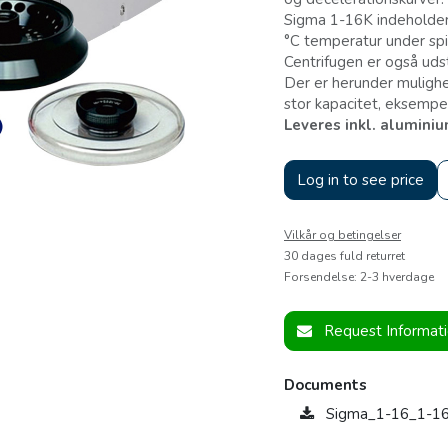
Sigma 1-16K indeholder
°C temperatur under spi
Centrifugen er også uds
Der er herunder mulighe
stor kapacitet, eksempel
Leveres inkl. aluminium
Log in to see price
Vilkår og betingelser
30 dages fuld returret
Forsendelse: 2-3 hverdage
Request Informat
Documents
Sigma_1-16_1-1