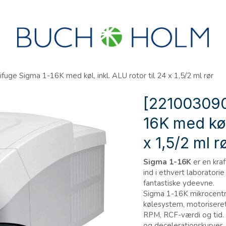
R
SEMINARER
OM OS
OPRET KONTO?
uge Sigma 1-16K med køl, inkl. ALU rotor til 24 x 1,5/2 ml rør
[221003090
16K med køl,
x 1,5/2 ml r
Sigma 1-16K
er en kraf
ind i ethvert laborator
fantastiske ydeevne.
Sigma 1-16K mikrocentr
kølesystem, motoriseret 
RPM, RCF-værdi og tid.
og decelerationskurver.