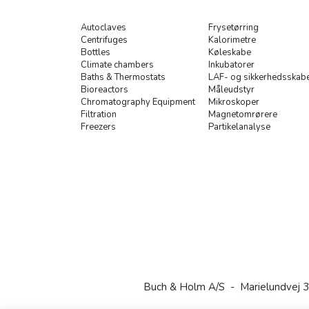
Autoclaves
Frysetørring
Centrifuges
Kalorimetre
Bottles
Køleskabe
Climate chambers
Inkubatorer
Baths & Thermostats
LAF- og sikkerhedsskab
Bioreactors
Måleudstyr
Chromatography Equipment
Mikroskoper
Filtration
Magnetomrørere
Freezers
Partikelanalyse
Buch & Holm A/S - Marielundvej 3