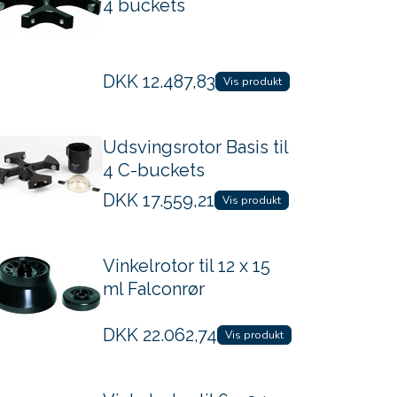
4 buckets
DKK
12.487,83
Vis produkt
Udsvingsrotor Basis til
4 C-buckets
DKK
17.559,21
Vis produkt
Vinkelrotor til 12 x 15
ml Falconrør
DKK
22.062,74
Vis produkt