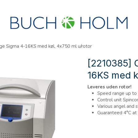
R
SEMINARER
OM OS
OPRET KONTO?
ge Sigma 4-16KS med køl, 4x750 ml u/rotor
[2210385] 
16KS med kø
Leveres uden rotor!
Speed range up to
Control unit Spinco
Various angel and s
Guaranteed 4°C at 