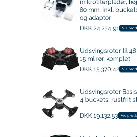
mikrotiterplader, hø
80 mm, inkl. bucket
og adaptor
DKK
24.234,91
Vis prod
Udsvingsrotor til 48
15 ml rør, komplet
DKK
15.370,42
Vis prod
Udsvingsrotor Basis 
4 buckets, rustfrit s
DKK
19.132,53
Vis prod