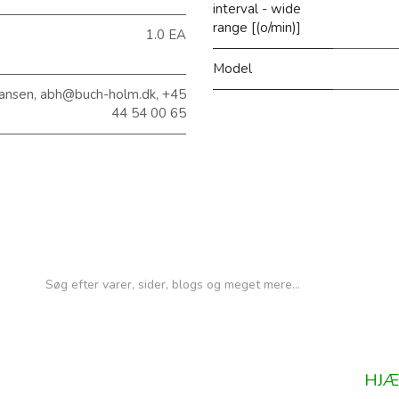
interval - wide
range [(o/min)]
1.0 EA
Model
ansen, abh@buch-holm.dk, +45
44 54 00 65
HJÆ