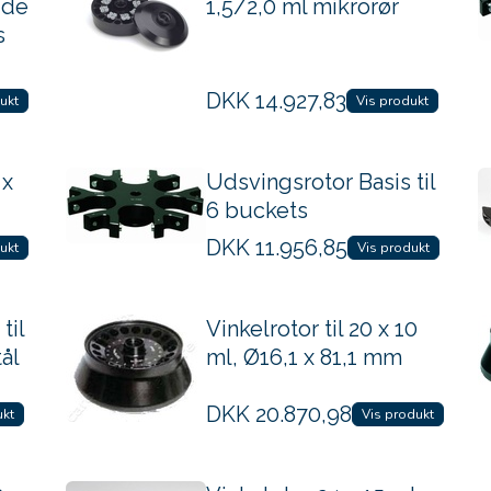
jde
1,5/2,0 ml mikrorør
s
DKK
14.927,83
ukt
Vis produkt
 x
Udsvingsrotor Basis til
6 buckets
DKK
11.956,85
ukt
Vis produkt
til
Vinkelrotor til 20 x 10
tål
ml, Ø16,1 x 81,1 mm
DKK
20.870,98
ukt
Vis produkt