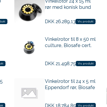
0
Vinkelotor 24 x 15 ml
rør med konisk bund
DKK
26.289,13
dukt
Vis produkt
Vinkelrotor til 8 x 50 ml
culture, Biosafe cert.
DKK
21.498,75
ukt
Vis produkt
,5
Vinkelrotor til 24 x 5 ml
Eppendorf rør, Biosafe
DKK
18.784,85
ukt
Vis produkt