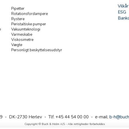
Vilkår
Pipetter
ESG
Rotationsfordampere
Banko
Rystere
Peristaltiske pumper
e
Vakuumteknologi
Varmeskabe
Viskosimetre
Vægte
Personligt beskyttelsesudstyr
9 - DK-2730 Herlev - Tlf. +45 44 54 00 00 - e-mail:
b-h@buch
Copyright © Buch & Holm A/S - Alle rettigheder forbeholdes