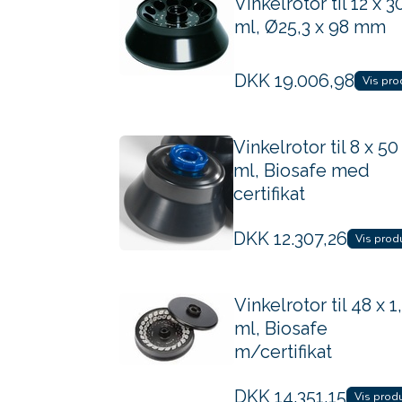
Vinkelrotor til 12 x 3
ml, Ø25,3 x 98 mm
DKK
19.006,98
Vis pro
Vinkelrotor til 8 x 50
ml, Biosafe med
certifikat
DKK
12.307,26
Vis prod
Vinkelrotor til 48 x 1
ml, Biosafe
m/certifikat
DKK
14.351,15
Vis prod