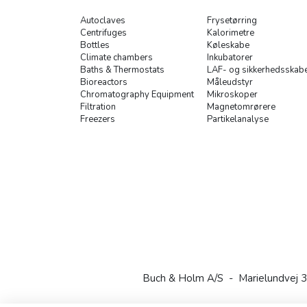
Autoclaves
Frysetørring
Centrifuges
Kalorimetre
Bottles
Køleskabe
Climate chambers
Inkubatorer
Baths & Thermostats
LAF- og sikkerhedsskab
Bioreactors
Måleudstyr
Chromatography Equipment
Mikroskoper
Filtration
Magnetomrørere
Freezers
Partikelanalyse
Buch & Holm A/S - Marielundvej 3