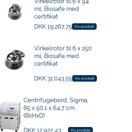
Vinkelrotor til 6 x 94
ml, Biosafe med
certifikat
DKK
19.267,75
Vis produkt
Vinkelrotor til 6 x 250
ml, Biosafe med
certifikat
DKK
31.043,55
Vis produkt
Centrifugebord, Sigma,
65 x 50,1 x 64,7 cm
(BxHxD)
DKK
12.922,43
Vis produkt