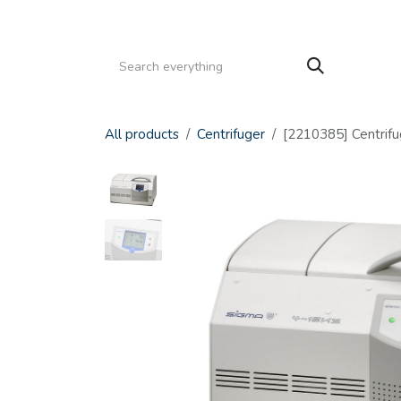
Gå til indhold
HJEM
PRODUKTER
SERVICE
KATALOGE
All products
Centrifuger
[2210385] Centrifu