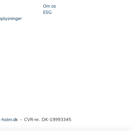
Om os
ESG
plysninger
-holm.dk
- CVR-nr.: DK-19993345