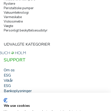
Rystere
Peristaltiske pumper
Vakuumteknologi
Varmeskabe
Viskosimetre
Vægte
Personligt beskyttelsesudstyr
UDVALGTE KATEGORIER
SUPPORT
Om os
ESG
Vilkår
ESG
Bankoplysninger
HJÆLP
We use cookies
Buch & Holm A/S - Marielundvej 39 - DK-2730 Herlev -