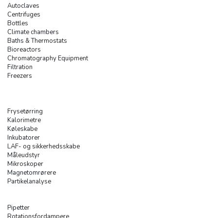
Autoclaves
Centrifuges
Bottles
Climate chambers
Baths & Thermostats
Bioreactors
Chromatography Equipment
Filtration
Freezers
Frysetørring
Kalorimetre
Køleskabe
Inkubatorer
LAF- og sikkerhedsskabe
Måleudstyr
Mikroskoper
Magnetomrørere
Partikelanalyse
Pipetter
Rotationsfordampere