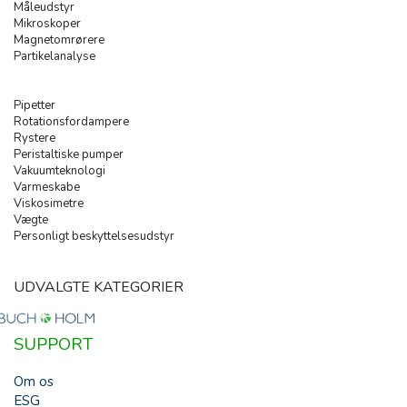
Måleudstyr
Mikroskoper
Magnetomrørere
Partikelanalyse
Pipetter
Rotationsfordampere
Rystere
Peristaltiske pumper
Vakuumteknologi
Varmeskabe
Viskosimetre
Vægte
Personligt beskyttelsesudstyr
UDVALGTE KATEGORIER
SUPPORT
Om os
ESG