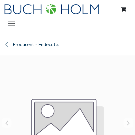
Gå til indhold
Producent - Endecotts