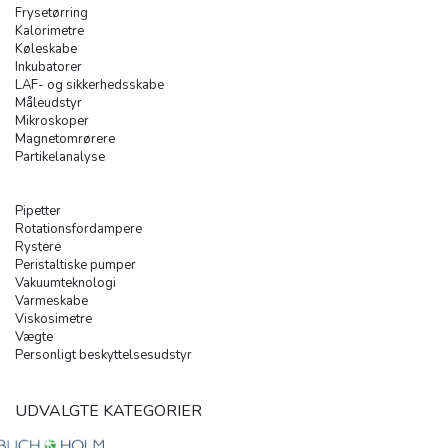
Frysetørring
Kalorimetre
Køleskabe
Inkubatorer
LAF- og sikkerhedsskabe
Måleudstyr
Mikroskoper
Magnetomrørere
Partikelanalyse
Pipetter
Rotationsfordampere
Rystere
Peristaltiske pumper
Vakuumteknologi
Varmeskabe
Viskosimetre
Vægte
Personligt beskyttelsesudstyr
UDVALGTE KATEGORIER