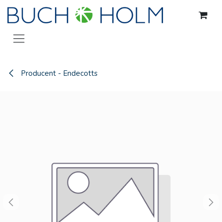
Gå til indhold
Producent - Endecotts