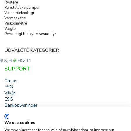
Rystere
Peristaltiske pumper
Vakuumteknologi
Varmeskabe
Viskosimetre
Vægte
Personligt beskyttelsesudstyr
UDVALGTE KATEGORIER
SUPPORT
Om os
ESG
Vilkår
ESG
Bankoplysninger
HJÆLP
We use cookies
Buch & Holm A/S - Marielundvej 39 - DK-2730 Herlev -
We may place these for analysis of our visitor data, to improve our