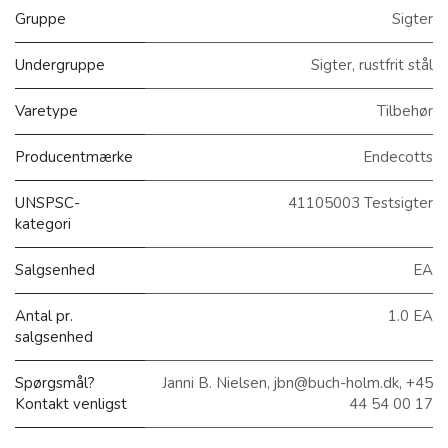
Gruppe
Sigter
Undergruppe
Sigter, rustfrit stål
Varetype
Tilbehør
Producentmærke
Endecotts
UNSPSC-
41105003 Testsigter
kategori
Salgsenhed
EA
Antal pr.
1.0 EA
salgsenhed
Spørgsmål?
Janni B. Nielsen, jbn@buch-holm.dk, +45
Kontakt venligst
44 54 00 17