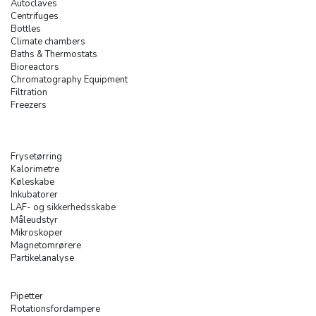
Autoclaves
Centrifuges
Bottles
Climate chambers
Baths & Thermostats
Bioreactors
Chromatography Equipment
Filtration
Freezers
Frysetørring
Kalorimetre
Køleskabe
Inkubatorer
LAF- og sikkerhedsskabe
Måleudstyr
Mikroskoper
Magnetomrørere
Partikelanalyse
Pipetter
Rotationsfordampere