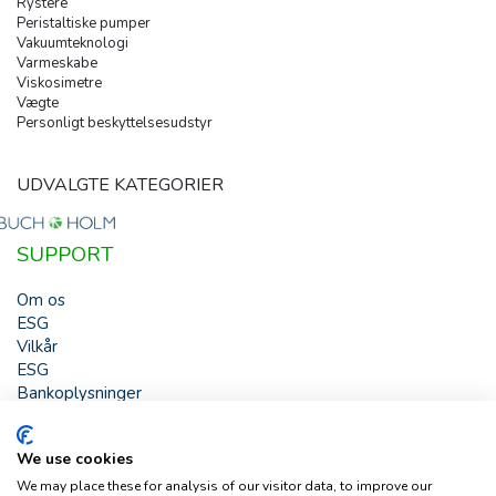
Rystere
Peristaltiske pumper
Vakuumteknologi
Varmeskabe
Viskosimetre
Vægte
Personligt beskyttelsesudstyr
UDVALGTE KATEGORIER
SUPPORT
Om os
ESG
Vilkår
ESG
Bankoplysninger
HJÆLP
We use cookies
Buch & Holm A/S - Marielundvej 39 - DK-2730 Herlev -
We may place these for analysis of our visitor data, to improve our