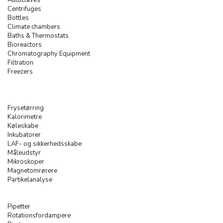
Centrifuges
Bottles
Climate chambers
Baths & Thermostats
Bioreactors
Chromatography Equipment
Filtration
Freezers
Frysetørring
Kalorimetre
Køleskabe
Inkubatorer
LAF- og sikkerhedsskabe
Måleudstyr
Mikroskoper
Magnetomrørere
Partikelanalyse
Pipetter
Rotationsfordampere