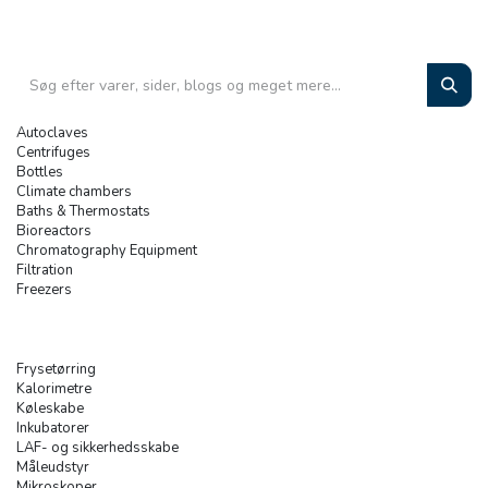
Autoclaves
Centrifuges
Bottles
Climate chambers
Baths & Thermostats
Bioreactors
Chromatography Equipment
Filtration
Freezers
Frysetørring
Kalorimetre
Køleskabe
Inkubatorer
LAF- og sikkerhedsskabe
Måleudstyr
Mikroskoper