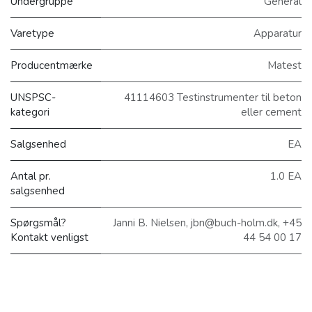
Undergruppe
General
Varetype
Apparatur
Producentmærke
Matest
UNSPSC-
41114603 Testinstrumenter til beton
kategori
eller cement
Salgsenhed
EA
Antal pr.
1.0 EA
salgsenhed
Spørgsmål?
Janni B. Nielsen, jbn@buch-holm.dk, +45
Kontakt venligst
44 54 00 17