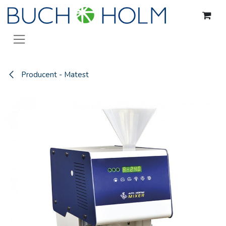
Gå til indhold
Producent - Matest