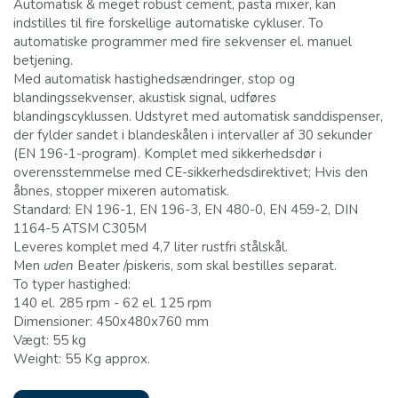
Automatisk & meget robust cement, pasta mixer, kan
indstilles til fire forskellige automatiske cykluser. To
automatiske programmer med fire sekvenser el. manuel
betjening.
Med automatisk hastighedsændringer, stop og
blandingssekvenser, akustisk signal, udføres
blandingscyklussen. Udstyret med automatisk sanddispenser,
der fylder sandet i blandeskålen i intervaller af 30 sekunder
(EN 196-1-program). Komplet med sikkerhedsdør i
overensstemmelse med CE-sikkerhedsdirektivet; Hvis den
åbnes, stopper mixeren automatisk.
Standard: EN 196-1, EN 196-3, EN 480-0, EN 459-2, DIN
1164-5 ATSM C305M
Leveres komplet med 4,7 liter rustfri stålskål.
Men
uden
Beater /piskeris, som skal bestilles separat.
To typer hastighed:
140 el. 285 rpm - 62 el. 125 rpm
Dimensioner: 450x480x760 mm
Vægt: 55 kg
Weight: 55 Kg approx.